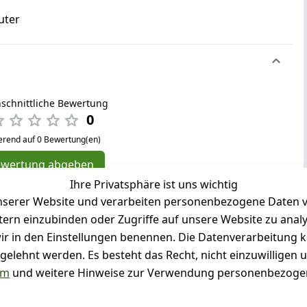
uter
schnittliche Bewertung
0
erend auf 0 Bewertung(en)
ewertung abgeben
Ihre Privatsphäre ist uns wichtig
( 0 )
serer Website und verarbeiten personenbezogene Daten vo
( 0 )
etern einzubinden oder Zugriffe auf unsere Website zu anal
( 0 )
e wir in den Einstellungen benennen. Die Datenverarbeitung 
( 0 )
gelehnt werden. Es besteht das Recht, nicht einzuwilligen 
( 0 )
um
und weitere Hinweise zur Verwendung personenbezogen
g für diesen Artikel abgegeben