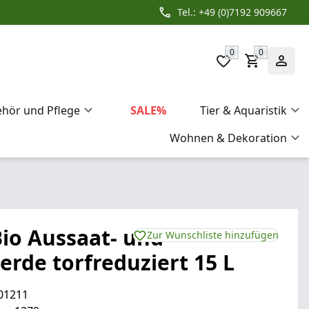
Tel.: +49 (0)7192 909667
0
0
ehör und Pflege
SALE%
Tier & Aquaristik
Wohnen & Dekoration
Bio Aussaat- und
Zur Wunschliste hinzufügen
erde torfreduziert 15 L
01211