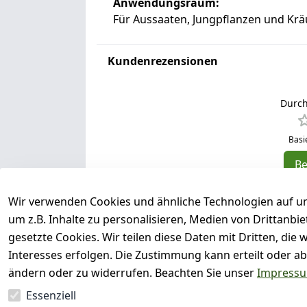
Anwendungsraum:
Für Aussaaten, Jungpflanzen und Krä
Kundenrezensionen
Durch
Basi
B
5
Wir verwenden Cookies und ähnliche Technologien auf un
4
um z.B. Inhalte zu personalisieren, Medien von Drittanbi
3
gesetzte Cookies. Wir teilen diese Daten mit Dritten, di
2
Interesses erfolgen. Die Zustimmung kann erteilt oder ab
1
ändern oder zu widerrufen. Beachten Sie unser
Impress
Essenziell
Es hat noch niemand eine Bewertun