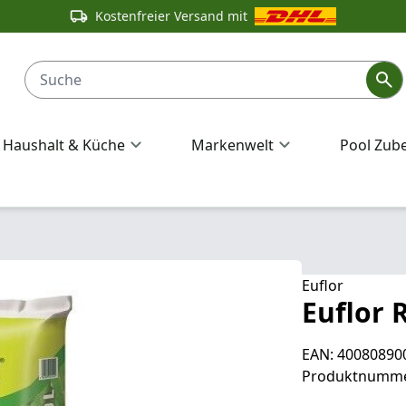
Kostenfreier Versand mit
Haushalt & Küche
Markenwelt
Pool Zub
Euflor
Euflor 
EAN: 40080890
Produktnumme