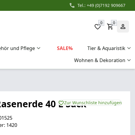
Tel.: +49 (0)7192 909667
0
0
ehör und Pflege
SALE%
Tier & Aquaristik
Wohnen & Dekoration
Rasenerde 40 L Sack
Zur Wunschliste hinzufügen
01525
r: 1420