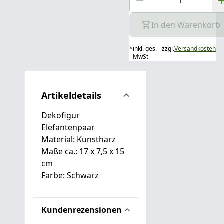
In den Warenkorb
*
inkl. ges.
zzgl.
Versandkosten
MwSt
Artikeldetails
Dekofigur
Elefantenpaar
Material: Kunstharz
Maße ca.: 17 x 7,5 x 15
cm
Farbe: Schwarz
Kundenrezensionen