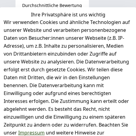
Durchschnittliche Bewertung
0
Ihre Privatsphäre ist uns wichtig
Wir verwenden Cookies und ähnliche Technologien auf
Basierend auf 0 Bewertung(en)
unserer Website und verarbeiten personenbezogene
Bewertung abgeben
Daten von Besucher:innen unserer Webseite (z.B. IP-
Adresse), um z.B. Inhalte zu personalisieren, Medien
( 0
5
von Drittanbietern einzubinden oder Zugriffe auf
)
unsere Website zu analysieren. Die Datenverarbeitung
( 0
4
)
erfolgt erst durch gesetzte Cookies. Wir teilen diese
( 0
Daten mit Dritten, die wir in den Einstellungen
3
)
benennen. Die Datenverarbeitung kann mit
( 0
Einwilligung oder aufgrund eines berechtigten
2
)
Interesses erfolgen. Die Zustimmung kann erteilt oder
( 0
abgelehnt werden. Es besteht das Recht, nicht
1
)
einzuwilligen und die Einwilligung zu einem späteren
Zeitpunkt zu ändern oder zu widerrufen. Beachten Sie
Es hat noch niemand
unser
Impressum
und weitere Hinweise zur