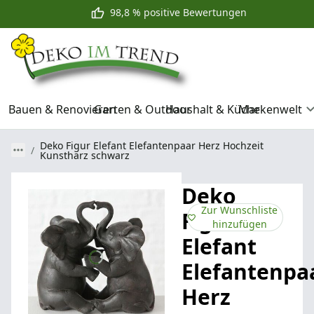
98,8 % positive Bewertungen
Bauen & Renovieren
Garten & Outdoor
Haushalt & Küche
Markenwelt
Deko Figur Elefant Elefantenpaar Herz Hochzeit
Kunstharz schwarz
Deko
Zur Wunschliste
Figur
hinzufügen
Elefant
Elefantenpa
Herz