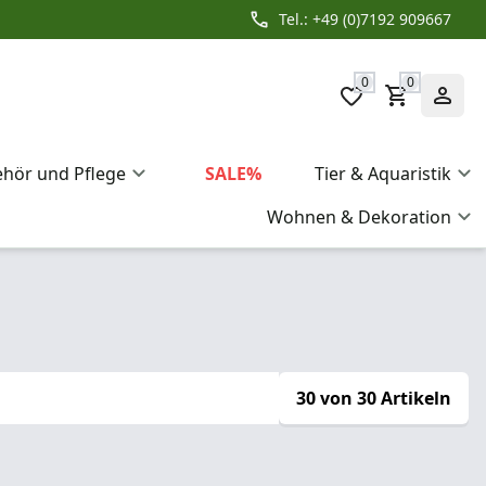
Tel.: +49 (0)7192 909667
0
0
ehör und Pflege
SALE%
Tier & Aquaristik
Wohnen & Dekoration
30 von 30 Artikeln