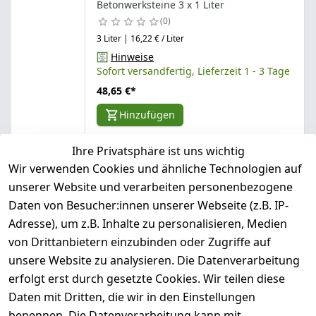
Betonwerksteine 3 x 1 Liter
0
3 Liter | 16,22 € / Liter
Hinweise
Sofort versandfertig, Lieferzeit 1 - 3 Tage
48,65 €
*
Hinzufügen
Ihre Privatsphäre ist uns wichtig
Wir verwenden Cookies und ähnliche Technologien auf
Lithofin AG
Lithofin MN Glanzsiegel 5 Liter
unserer Website und verarbeiten personenbezogene
0
Daten von Besucher:innen unserer Webseite (z.B. IP-
5 Liter | 13,20 € / Liter
Adresse), um z.B. Inhalte zu personalisieren, Medien
Hinweise
von Drittanbietern einzubinden oder Zugriffe auf
Sofort versandfertig, Lieferzeit 1 - 3 Tage
unsere Website zu analysieren. Die Datenverarbeitung
65,99 €
*
erfolgt erst durch gesetzte Cookies. Wir teilen diese
Hinzufügen
Daten mit Dritten, die wir in den Einstellungen
benennen. Die Datenverarbeitung kann mit