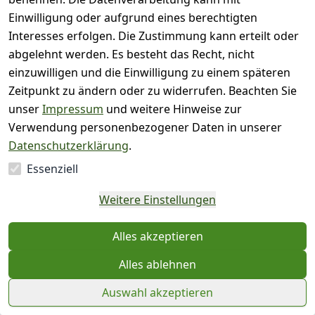
Einwilligung oder aufgrund eines berechtigten
Lithofin AG
Interesses erfolgen. Die Zustimmung kann erteilt oder
Lithofin MN Glanzsiegel für Natur- und
abgelehnt werden. Es besteht das Recht, nicht
Betonwerkstein 1 L
einzuwilligen und die Einwilligung zu einem späteren
0
Zeitpunkt zu ändern oder zu widerrufen. Beachten Sie
1 Liter | 16,95 € / Liter
unser
Impressum
und weitere Hinweise zur
Hinweise
Sofort versandfertig, Lieferzeit 1 - 3 Tage
Verwendung personenbezogener Daten in unserer
Datenschutzerklärung
.
16,95 €
*
Essenziell
Hinzufügen
Weitere Einstellungen
Lithofin AG
Alles akzeptieren
Lithofin MN Grundreiniger für
Natursteine 2 x 1 Liter
Alles ablehnen
0
2 Liter | 14,98 € / Liter
Auswahl akzeptieren
Hinweise