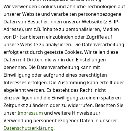
Wir verwenden Cookies und ähnliche Technologien auf
Basierend auf 0 Bewertung(en)
unserer Website und verarbeiten personenbezogene
Bewertung abgeben
Daten von Besucher:innen unserer Webseite (z.B. IP-
Adresse), um z.B. Inhalte zu personalisieren, Medien
( 0
5
von Drittanbietern einzubinden oder Zugriffe auf
)
unsere Website zu analysieren. Die Datenverarbeitung
( 0
4
)
erfolgt erst durch gesetzte Cookies. Wir teilen diese
( 0
Daten mit Dritten, die wir in den Einstellungen
3
)
benennen. Die Datenverarbeitung kann mit
( 0
Einwilligung oder aufgrund eines berechtigten
2
)
Interesses erfolgen. Die Zustimmung kann erteilt oder
( 0
abgelehnt werden. Es besteht das Recht, nicht
1
)
einzuwilligen und die Einwilligung zu einem späteren
Zeitpunkt zu ändern oder zu widerrufen. Beachten Sie
Es hat noch niemand
unser
Impressum
und weitere Hinweise zur
eine Bewertung für
Verwendung personenbezogener Daten in unserer
diesen Artikel
Datenschutzerklärung
.