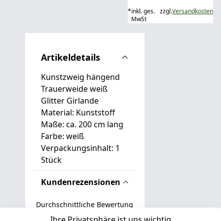
*
inkl. ges.
zzgl.
Versandkosten
MwSt
Artikeldetails
Kunstzweig hängend
Trauerweide weiß
Glitter Girlande
Material: Kunststoff
Maße: ca. 200 cm lang
Farbe:
weiß
Verpackungsinhalt: 1
Stück
Kundenrezensionen
Durchschnittliche Bewertung
0
Ihre Privatsphäre ist uns wichtig