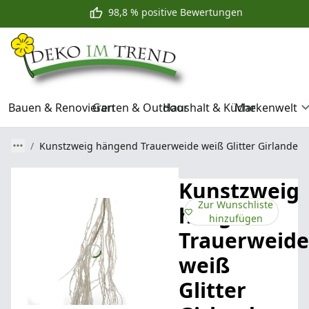
98,8 % positive Bewertungen
Bauen & Renovieren
Garten & Outdoor
Haushalt & Küche
Markenwelt
Kunstzweig hängend Trauerweide weiß Glitter Girlande
Kunstzweig
Zur Wunschliste
hängend
hinzufügen
Trauerweide
weiß
Glitter