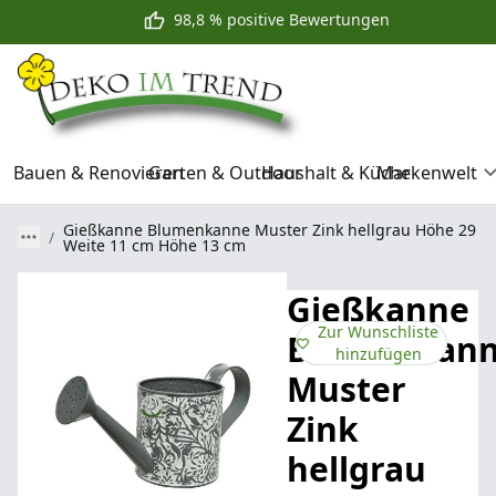
98,8 % positive Bewertungen
Bauen & Renovieren
Garten & Outdoor
Haushalt & Küche
Markenwelt
Gießkanne Blumenkanne Muster Zink hellgrau Höhe 29
Weite 11 cm Höhe 13 cm
Gießkanne
Zur Wunschliste
Blumenkan
hinzufügen
Muster
Zink
hellgrau