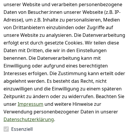
unserer Website und verarbeiten personenbezogene
Bewertung abgeben
Daten von Besucher:innen unserer Webseite (z.B. IP-
Adresse), um z.B. Inhalte zu personalisieren, Medien
( 0
5
von Drittanbietern einzubinden oder Zugriffe auf
)
unsere Website zu analysieren. Die Datenverarbeitung
( 0
4
)
erfolgt erst durch gesetzte Cookies. Wir teilen diese
( 0
Daten mit Dritten, die wir in den Einstellungen
3
)
benennen. Die Datenverarbeitung kann mit
( 0
Einwilligung oder aufgrund eines berechtigten
2
)
Interesses erfolgen. Die Zustimmung kann erteilt oder
( 0
abgelehnt werden. Es besteht das Recht, nicht
1
)
einzuwilligen und die Einwilligung zu einem späteren
Zeitpunkt zu ändern oder zu widerrufen. Beachten Sie
Es hat noch niemand
unser
Impressum
und weitere Hinweise zur
eine Bewertung für
Verwendung personenbezogener Daten in unserer
diesen Artikel
Datenschutzerklärung
.
abgegeben
Essenziell