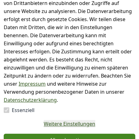
5
von Drittanbietern einzubinden oder Zugriffe auf
)
unsere Website zu analysieren. Die Datenverarbeitung
( 0
4
)
erfolgt erst durch gesetzte Cookies. Wir teilen diese
( 0
Daten mit Dritten, die wir in den Einstellungen
3
)
benennen. Die Datenverarbeitung kann mit
( 0
Einwilligung oder aufgrund eines berechtigten
2
)
Interesses erfolgen. Die Zustimmung kann erteilt oder
( 0
abgelehnt werden. Es besteht das Recht, nicht
1
)
einzuwilligen und die Einwilligung zu einem späteren
Zeitpunkt zu ändern oder zu widerrufen. Beachten Sie
Es hat noch niemand
unser
Impressum
und weitere Hinweise zur
eine Bewertung für
Verwendung personenbezogener Daten in unserer
diesen Artikel
Datenschutzerklärung
.
abgegeben
Essenziell
EU-Verantwortliche
Weitere Einstellungen
Person - klicken Sie für
Details