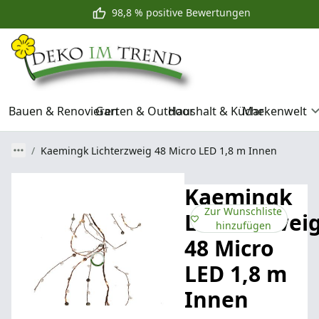
98,8 % positive Bewertungen
Bauen & Renovieren
Garten & Outdoor
Haushalt & Küche
Markenwelt
Kaemingk Lichterzweig 48 Micro LED 1,8 m Innen
Kaemingk
Zur Wunschliste
Lichterzwei
hinzufügen
48 Micro
LED 1,8 m
Innen