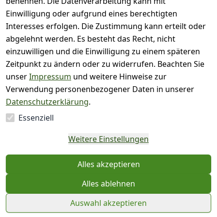
benennen. Die Datenverarbeitung kann mit
( 0
Einwilligung oder aufgrund eines berechtigten
2
)
Interesses erfolgen. Die Zustimmung kann erteilt oder
( 0
abgelehnt werden. Es besteht das Recht, nicht
1
)
einzuwilligen und die Einwilligung zu einem späteren
Zeitpunkt zu ändern oder zu widerrufen. Beachten Sie
Es hat noch niemand
unser
Impressum
und weitere Hinweise zur
eine Bewertung für
Verwendung personenbezogener Daten in unserer
diesen Artikel
Datenschutzerklärung
.
abgegeben
Essenziell
EU-Verantwortliche
Weitere Einstellungen
Person - klicken Sie für
Details
Alles akzeptieren
Alles ablehnen
Auswahl akzeptieren