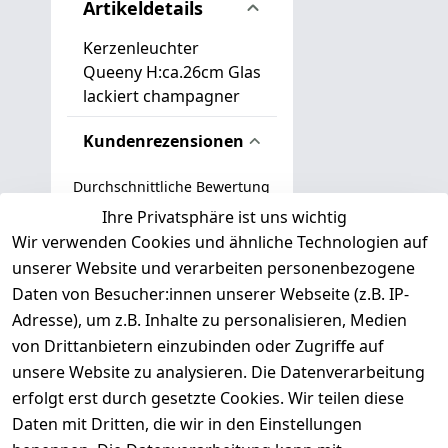
Artikeldetails
Kerzenleuchter
Queeny H:ca.26cm Glas
lackiert champagner
Kundenrezensionen
Durchschnittliche Bewertung
0
Ihre Privatsphäre ist uns wichtig
Wir verwenden Cookies und ähnliche Technologien auf
Basierend auf 0 Bewertung(en)
unserer Website und verarbeiten personenbezogene
Bewertung abgeben
Daten von Besucher:innen unserer Webseite (z.B. IP-
Adresse), um z.B. Inhalte zu personalisieren, Medien
( 0
5
von Drittanbietern einzubinden oder Zugriffe auf
)
unsere Website zu analysieren. Die Datenverarbeitung
( 0
4
)
erfolgt erst durch gesetzte Cookies. Wir teilen diese
( 0
Daten mit Dritten, die wir in den Einstellungen
3
)