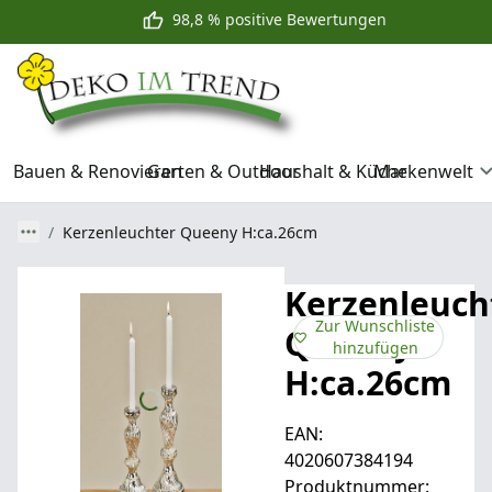
98,8 % positive Bewertungen
Bauen & Renovieren
Garten & Outdoor
Haushalt & Küche
Markenwelt
Kerzenleuchter Queeny H:ca.26cm
Kerzenleuch
Zur Wunschliste
Queeny
hinzufügen
H:ca.26cm
EAN:
4020607384194
Produktnummer: