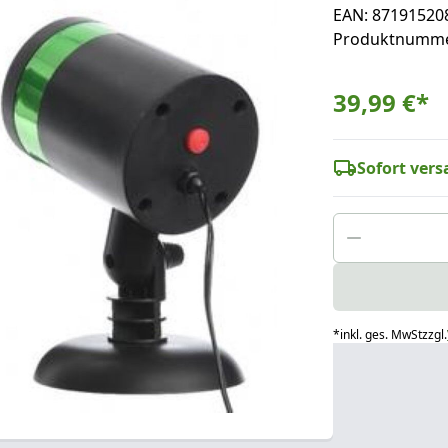
EAN: 87191520
Produktnumme
39,99 €
*
Sofort versa
*
inkl. ges. MwSt
zzgl.