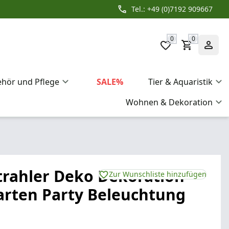
Tel.: +49 (0)7192 909667
0
0
ehör und Pflege
SALE%
Tier & Aquaristik
Wohnen & Dekoration
trahler Deko Dekoration
Zur Wunschliste hinzufügen
arten Party Beleuchtung