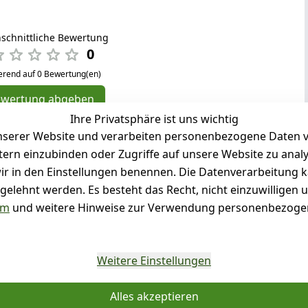
schnittliche Bewertung
0
erend auf 0 Bewertung(en)
ewertung abgeben
Ihre Privatsphäre ist uns wichtig
( 0 )
serer Website und verarbeiten personenbezogene Daten vo
( 0 )
etern einzubinden oder Zugriffe auf unsere Website zu anal
( 0 )
e wir in den Einstellungen benennen. Die Datenverarbeitung 
( 0 )
gelehnt werden. Es besteht das Recht, nicht einzuwilligen 
( 0 )
um
und weitere Hinweise zur Verwendung personenbezogen
g für diesen Artikel abgegeben
Weitere Einstellungen
Sie für Details
Alles akzeptieren