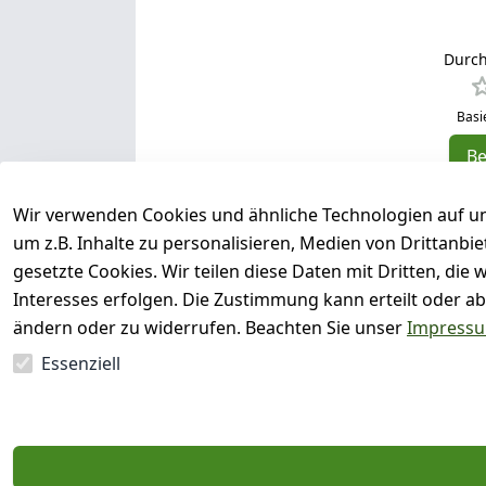
Durch
Basi
B
5
Wir verwenden Cookies und ähnliche Technologien auf un
4
um z.B. Inhalte zu personalisieren, Medien von Drittanbi
3
gesetzte Cookies. Wir teilen diese Daten mit Dritten, di
2
Interesses erfolgen. Die Zustimmung kann erteilt oder ab
1
ändern oder zu widerrufen. Beachten Sie unser
Impress
Essenziell
Es hat noch niemand eine Bewertun
EU-Verantwortliche Person - klicken 