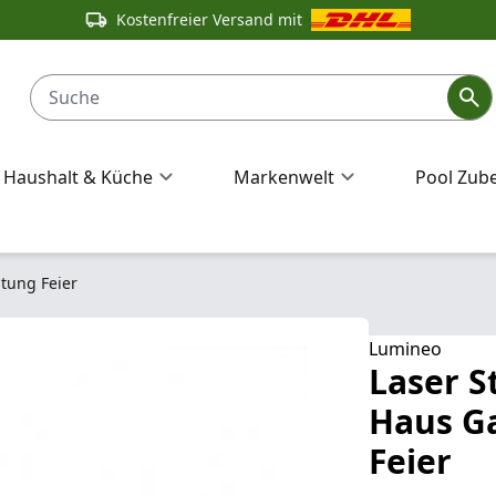
Kostenfreier Versand mit
Haushalt & Küche
Markenwelt
Pool Zub
htung Feier
Lumineo
Laser S
Haus G
Feier