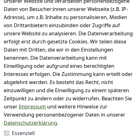
unserer Website und verarbeiten personenbezogene
Bewertung abgeben
Daten von Besucher:innen unserer Webseite (z.B. IP-
Adresse), um z.B. Inhalte zu personalisieren, Medien
( 0
5
von Drittanbietern einzubinden oder Zugriffe auf
)
unsere Website zu analysieren. Die Datenverarbeitung
( 0
4
)
erfolgt erst durch gesetzte Cookies. Wir teilen diese
( 0
Daten mit Dritten, die wir in den Einstellungen
3
)
benennen. Die Datenverarbeitung kann mit
( 0
Einwilligung oder aufgrund eines berechtigten
2
)
Interesses erfolgen. Die Zustimmung kann erteilt oder
( 0
abgelehnt werden. Es besteht das Recht, nicht
1
)
einzuwilligen und die Einwilligung zu einem späteren
Zeitpunkt zu ändern oder zu widerrufen. Beachten Sie
Es hat noch niemand
unser
Impressum
und weitere Hinweise zur
eine Bewertung für
Verwendung personenbezogener Daten in unserer
diesen Artikel
Datenschutzerklärung
.
abgegeben
Essenziell