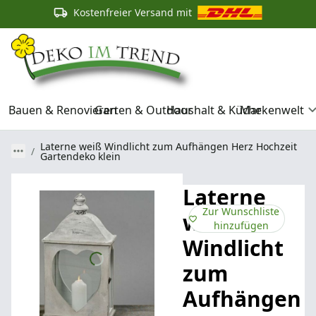
Kostenfreier Versand mit
Bauen & Renovieren
Garten & Outdoor
Haushalt & Küche
Markenwelt
Laterne weiß Windlicht zum Aufhängen Herz Hochzeit
Gartendeko klein
Laterne
Zur Wunschliste
weiß
hinzufügen
Windlicht
zum
Aufhängen