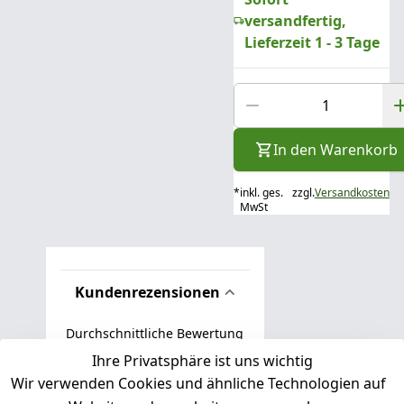
versandfertig,
Lieferzeit 1 - 3 Tage
In den Warenkorb
*
inkl. ges.
zzgl.
Versandkosten
MwSt
Kundenrezensionen
Durchschnittliche Bewertung
0
Ihre Privatsphäre ist uns wichtig
Wir verwenden Cookies und ähnliche Technologien auf
Basierend auf 0 Bewertung(en)