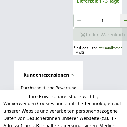
Lieferzeit 1 - 3 Tage
In den Warenkorb
*
inkl. ges.
zzgl.
Versandkosten
MwSt
Kundenrezensionen
Durchschnittliche Bewertung
0
Ihre Privatsphäre ist uns wichtig
Wir verwenden Cookies und ähnliche Technologien auf
Basierend auf 0 Bewertung(en)
unserer Website und verarbeiten personenbezogene
Bewertung abgeben
Daten von Besucher:innen unserer Webseite (z.B. IP-
Adresse), um z.B. Inhalte zu personalisieren, Medien
( 0