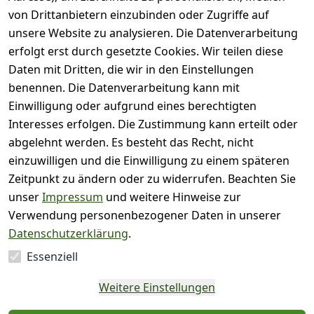
5
von Drittanbietern einzubinden oder Zugriffe auf
)
unsere Website zu analysieren. Die Datenverarbeitung
( 0
4
)
erfolgt erst durch gesetzte Cookies. Wir teilen diese
( 0
Daten mit Dritten, die wir in den Einstellungen
3
)
benennen. Die Datenverarbeitung kann mit
( 0
Einwilligung oder aufgrund eines berechtigten
2
)
Interesses erfolgen. Die Zustimmung kann erteilt oder
( 0
abgelehnt werden. Es besteht das Recht, nicht
1
)
einzuwilligen und die Einwilligung zu einem späteren
Zeitpunkt zu ändern oder zu widerrufen. Beachten Sie
Es hat noch niemand
unser
Impressum
und weitere Hinweise zur
eine Bewertung für
Verwendung personenbezogener Daten in unserer
diesen Artikel
Datenschutzerklärung
.
abgegeben
Essenziell
EU-Verantwortliche
Weitere Einstellungen
Person - klicken Sie für
Details