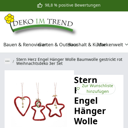
98,8 % positive Bewertungen
Bauen & Renovieren
Garten & Outdoor
Haushalt & Küche
Markenwelt
Stern Herz Engel Hänger Wolle Baumwolle gestrickt rot
Weihnachtsdeko 3er Set
Stern
Zur Wunschliste
Herz
hinzufügen
Engel
Hänger
Wolle