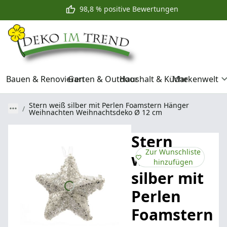
98,8 % positive Bewertungen
Bauen & Renovieren
Garten & Outdoor
Haushalt & Küche
Markenwelt
Stern weiß silber mit Perlen Foamstern Hänger
Weihnachten Weihnachtsdeko Ø 12 cm
Stern
Zur Wunschliste
weiß
hinzufügen
silber mit
Perlen
Foamstern