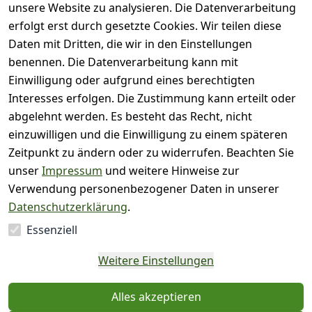
unsere Website zu analysieren. Die Datenverarbeitung
( 0
4
)
erfolgt erst durch gesetzte Cookies. Wir teilen diese
( 0
Daten mit Dritten, die wir in den Einstellungen
3
)
benennen. Die Datenverarbeitung kann mit
( 0
Einwilligung oder aufgrund eines berechtigten
2
)
Interesses erfolgen. Die Zustimmung kann erteilt oder
( 0
abgelehnt werden. Es besteht das Recht, nicht
1
)
einzuwilligen und die Einwilligung zu einem späteren
Zeitpunkt zu ändern oder zu widerrufen. Beachten Sie
Es hat noch niemand
unser
Impressum
und weitere Hinweise zur
eine Bewertung für
Verwendung personenbezogener Daten in unserer
diesen Artikel
Datenschutzerklärung
.
abgegeben
Essenziell
EU-Verantwortliche
Weitere Einstellungen
Person - klicken Sie für
Details
Alles akzeptieren