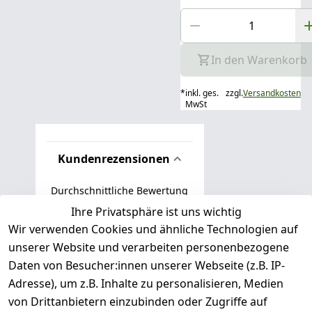
In den Warenkorb
*
inkl. ges.
zzgl.
Versandkosten
MwSt
Kundenrezensionen
Durchschnittliche Bewertung
0
Ihre Privatsphäre ist uns wichtig
Wir verwenden Cookies und ähnliche Technologien auf
Basierend auf 0 Bewertung(en)
unserer Website und verarbeiten personenbezogene
Bewertung abgeben
Daten von Besucher:innen unserer Webseite (z.B. IP-
Adresse), um z.B. Inhalte zu personalisieren, Medien
( 0
5
von Drittanbietern einzubinden oder Zugriffe auf
)