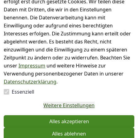
)
erfolgt erst durch gesetzte Cookies. Wir teilen diese
( 0
Daten mit Dritten, die wir in den Einstellungen
3
)
benennen. Die Datenverarbeitung kann mit
( 0
Einwilligung oder aufgrund eines berechtigten
2
)
Interesses erfolgen. Die Zustimmung kann erteilt oder
( 0
abgelehnt werden. Es besteht das Recht, nicht
1
)
einzuwilligen und die Einwilligung zu einem späteren
Zeitpunkt zu ändern oder zu widerrufen. Beachten Sie
Es hat noch niemand
unser
Impressum
und weitere Hinweise zur
eine Bewertung für
Verwendung personenbezogener Daten in unserer
diesen Artikel
Datenschutzerklärung
.
abgegeben
Essenziell
EU-Verantwortliche
Weitere Einstellungen
Person - klicken Sie für
Details
Alles akzeptieren
Alles ablehnen