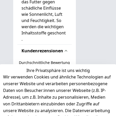
das Futter gegen
schädliche Einflüsse
wie Sonnenlicht, Luft
und Feuchtigkeit. So
werden die wichtigen
Inhaltsstoffe geschont
.
Kundenrezensionen
Durchschnittliche Bewertung
0
Ihre Privatsphäre ist uns wichtig
Wir verwenden Cookies und ähnliche Technologien auf
Basierend auf 0 Bewertung(en)
unserer Website und verarbeiten personenbezogene
Bewertung abgeben
Daten von Besucher:innen unserer Webseite (z.B. IP-
Adresse), um z.B. Inhalte zu personalisieren, Medien
( 0
5
von Drittanbietern einzubinden oder Zugriffe auf
)
unsere Website zu analysieren. Die Datenverarbeitung
( 0
4