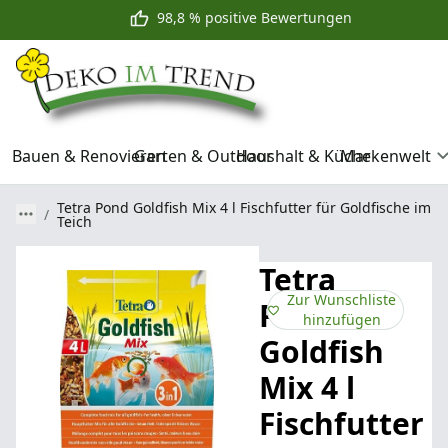
98,8 % positive Bewertungen
Bauen & Renovieren
Garten & Outdoor
Haushalt & Küche
Markenwelt
Tetra Pond Goldfish Mix 4 l Fischfutter für Goldfische im
Teich
Tetra
Zur Wunschliste
Pond
hinzufügen
Goldfish
Mix 4 l
Fischfutter