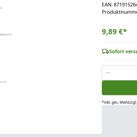
EAN: 87191526
Produktnumme
9,89 €
*
Sofort versa
*
inkl. ges. MwSt
zzgl.