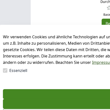
Durch
Basi
B
5
Wir verwenden Cookies und ähnliche Technologien auf un
4
um z.B. Inhalte zu personalisieren, Medien von Drittanbi
3
gesetzte Cookies. Wir teilen diese Daten mit Dritten, di
2
Interesses erfolgen. Die Zustimmung kann erteilt oder ab
1
ändern oder zu widerrufen. Beachten Sie unser
Impress
Essenziell
Es hat noch niemand eine Bewertun
EU-Verantwortliche Person - klicken 