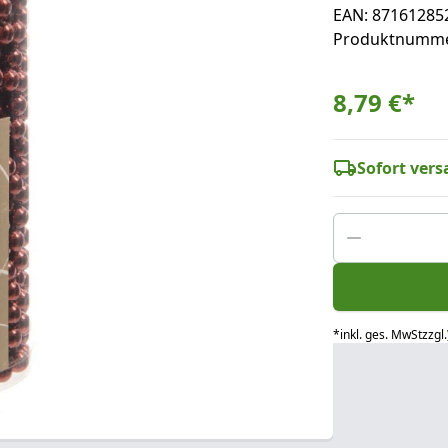
EAN: 87161285
Produktnumme
8,79 €
*
Sofort versa
*
inkl. ges. MwSt
zzgl.