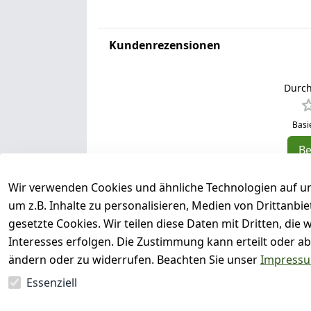
Kundenrezensionen
Durch
Basi
B
5
Wir verwenden Cookies und ähnliche Technologien auf un
4
um z.B. Inhalte zu personalisieren, Medien von Drittanbi
3
gesetzte Cookies. Wir teilen diese Daten mit Dritten, di
2
Interesses erfolgen. Die Zustimmung kann erteilt oder ab
1
ändern oder zu widerrufen. Beachten Sie unser
Impress
Essenziell
Es hat noch niemand eine Bewertun