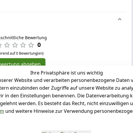
schnittliche Bewertung
0
erend auf 0 Bewertung(en)
ewertung abgeben
Ihre Privatsphäre ist uns wichtig
( 0 )
serer Website und verarbeiten personenbezogene Daten vo
( 0 )
etern einzubinden oder Zugriffe auf unsere Website zu anal
( 0 )
e wir in den Einstellungen benennen. Die Datenverarbeitung 
( 0 )
gelehnt werden. Es besteht das Recht, nicht einzuwilligen 
( 0 )
um
und weitere Hinweise zur Verwendung personenbezogen
g für diesen Artikel abgegeben