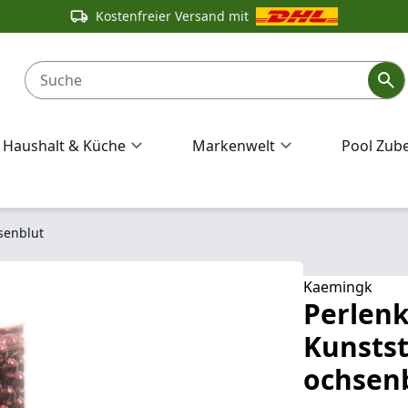
Kostenfreier Versand mit
Haushalt & Küche
Markenwelt
Pool Zub
senblut
Kaemingk
Perlenk
Kunstst
ochsen