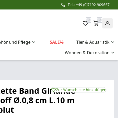
Tel.: +49 (0)7192 909667
0
0
ehör und Pflege
SALE%
Tier & Aquaristik
Wohnen & Dekoration
ette Band Girlande
Zur Wunschliste hinzufügen
off Ø.0,8 cm L.10 m
blut