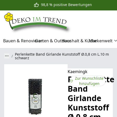
98,8 % positive Bewertungen
Bauen & Renovieren
Garten & Outdoor
Haushalt & Küche
Markenwelt
Perlenkette Band Girlande Kunststoff Ø.0,8 cm L.10 m
schwarz
Kaemingk
Perlenkette
Zur Wunschliste
hinzufügen
Band
Girlande
Kunststoff
Ø.0,8 cm