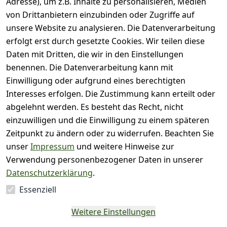
Adresse), um z.B. Inhalte zu personalisieren, Medien
( 0
5
von Drittanbietern einzubinden oder Zugriffe auf
)
unsere Website zu analysieren. Die Datenverarbeitung
( 0
4
)
erfolgt erst durch gesetzte Cookies. Wir teilen diese
( 0
Daten mit Dritten, die wir in den Einstellungen
3
)
benennen. Die Datenverarbeitung kann mit
( 0
Einwilligung oder aufgrund eines berechtigten
2
)
Interesses erfolgen. Die Zustimmung kann erteilt oder
( 0
abgelehnt werden. Es besteht das Recht, nicht
1
)
einzuwilligen und die Einwilligung zu einem späteren
Zeitpunkt zu ändern oder zu widerrufen. Beachten Sie
Es hat noch niemand
unser
Impressum
und weitere Hinweise zur
eine Bewertung für
Verwendung personenbezogener Daten in unserer
diesen Artikel
Datenschutzerklärung
.
abgegeben
Essenziell
EU-Verantwortliche
Weitere Einstellungen
Person - klicken Sie für