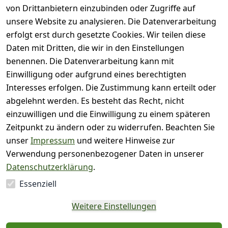
L.180cm B.15cm H.0.2cm weiß
von Drittanbietern einzubinden oder Zugriffe auf
0
unsere Website zu analysieren. Die Datenverarbeitung
Sofort versandfertig, Lieferzeit 1 - 3 Tage
erfolgt erst durch gesetzte Cookies. Wir teilen diese
9,99 €
*
Daten mit Dritten, die wir in den Einstellungen
Hinzufügen
benennen. Die Datenverarbeitung kann mit
Einwilligung oder aufgrund eines berechtigten
Interesses erfolgen. Die Zustimmung kann erteilt oder
BOLTZE Gruppe GmbH
abgelehnt werden. Es besteht das Recht, nicht
Girlande Silvia Metall "XMAS" L116 cm 3
einzuwilligen und die Einwilligung zu einem späteren
sort Stückpreis
Zeitpunkt zu ändern oder zu widerrufen. Beachten Sie
0
unser
Impressum
und weitere Hinweise zur
Sofort versandfertig, Lieferzeit 1 - 3 Tage
Verwendung personenbezogener Daten in unserer
5,49 €
*
Datenschutzerklärung
.
Hinzufügen
Essenziell
Weitere Einstellungen
*
inkl. ges. MwSt
zzgl.
Versandkosten