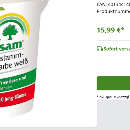
EAN: 40134414
Produktnumme
15,99 €
*
Sofort versa
*
inkl. ges. MwSt
zzgl.