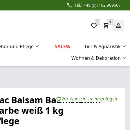
Tel.: +49 (0)7192 909667
0
0
ehör und Pflege
SALE%
Tier & Aquaristik
Wohnen & Dekoration
 Lac Balsam Baumstamm
Zur Wunschliste hinzufügen
arbe weiß 1 kg
lege