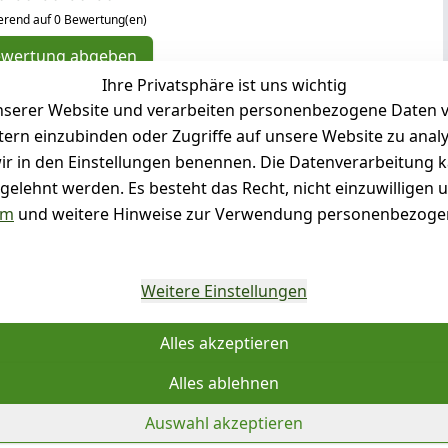
erend auf 0 Bewertung(en)
ewertung abgeben
Ihre Privatsphäre ist uns wichtig
( 0 )
serer Website und verarbeiten personenbezogene Daten vo
( 0 )
etern einzubinden oder Zugriffe auf unsere Website zu anal
( 0 )
e wir in den Einstellungen benennen. Die Datenverarbeitung 
( 0 )
gelehnt werden. Es besteht das Recht, nicht einzuwilligen 
( 0 )
um
und weitere Hinweise zur Verwendung personenbezogen
g für diesen Artikel abgegeben
Weitere Einstellungen
Sie für Details
Alles akzeptieren
Alles ablehnen
Auswahl akzeptieren