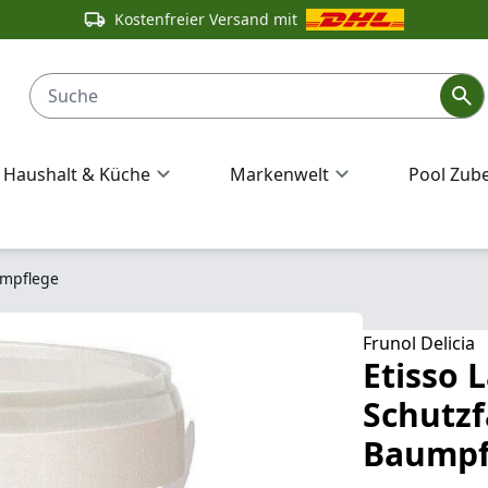
Kostenfreier Versand mit
Haushalt & Küche
Markenwelt
Pool Zub
umpflege
Frunol Delicia
Etisso
Schutzf
Baumpf