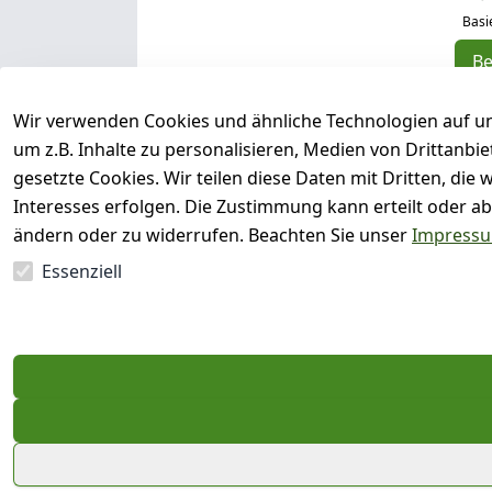
Basi
B
5
Wir verwenden Cookies und ähnliche Technologien auf un
4
um z.B. Inhalte zu personalisieren, Medien von Drittanbi
3
gesetzte Cookies. Wir teilen diese Daten mit Dritten, di
2
Interesses erfolgen. Die Zustimmung kann erteilt oder ab
1
ändern oder zu widerrufen. Beachten Sie unser
Impress
Essenziell
Es hat noch niemand eine Bewertun
EU-Verantwortliche Person - klicken 