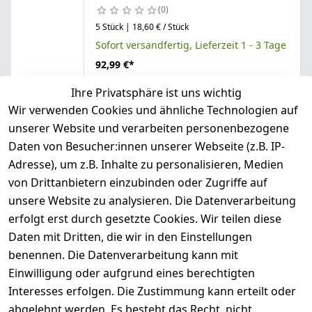
0
5 Stück | 18,60 € / Stück
Sofort versandfertig, Lieferzeit 1 - 3 Tage
92,99 €
*
Hinzufügen
Ihre Privatsphäre ist uns wichtig
Wir verwenden Cookies und ähnliche Technologien auf
unserer Website und verarbeiten personenbezogene
Salinen Austria
Daten von Besucher:innen unserer Webseite (z.B. IP-
Salinen Poolsalz 6x25 kg
Adresse), um z.B. Inhalte zu personalisieren, Medien
0
von Drittanbietern einzubinden oder Zugriffe auf
6 Stück | 18,83 € / Stück
unsere Website zu analysieren. Die Datenverarbeitung
Sofort versandfertig, Lieferzeit 1 - 3 Tage
erfolgt erst durch gesetzte Cookies. Wir teilen diese
112,99 €
*
Daten mit Dritten, die wir in den Einstellungen
Hinzufügen
benennen. Die Datenverarbeitung kann mit
Einwilligung oder aufgrund eines berechtigten
Interesses erfolgen. Die Zustimmung kann erteilt oder
Salinen Austria
abgelehnt werden. Es besteht das Recht, nicht