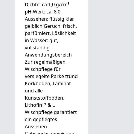
Dichte: ca.1,0 g/cm³
pH-Wert: ca. 8,0
Aussehen: flüssig klar,
gelblich Geruch: frisch,
parfümiert. Löslichkeit
in Wasser: gut,
vollständig
Anwendungsbereich
Zur regelmäßigen
Wischpflege für
versiegelte Parke ttund
Korkböden, Laminat
und alle
Kunststoffböden.
Lithofin P & L
Wischpflege garantiert
ein gepflegtes
Aussehen.
Gebrauchsanweisung: