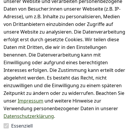
unserer Website und verarbeiten personenbezogene
Bewertung abgeben
Daten von Besucher:innen unserer Webseite (z.B. IP-
Adresse), um z.B. Inhalte zu personalisieren, Medien
( 0
5
von Drittanbietern einzubinden oder Zugriffe auf
)
unsere Website zu analysieren. Die Datenverarbeitung
( 0
4
)
erfolgt erst durch gesetzte Cookies. Wir teilen diese
( 0
Daten mit Dritten, die wir in den Einstellungen
3
)
benennen. Die Datenverarbeitung kann mit
( 0
Einwilligung oder aufgrund eines berechtigten
2
)
Interesses erfolgen. Die Zustimmung kann erteilt oder
( 0
abgelehnt werden. Es besteht das Recht, nicht
1
)
einzuwilligen und die Einwilligung zu einem späteren
Zeitpunkt zu ändern oder zu widerrufen. Beachten Sie
Es hat noch niemand
unser
Impressum
und weitere Hinweise zur
eine Bewertung für
Verwendung personenbezogener Daten in unserer
diesen Artikel
Datenschutzerklärung
.
abgegeben
Essenziell