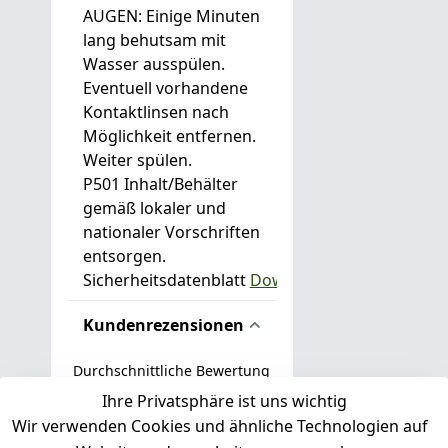
AUGEN: Einige Minuten
lang behutsam mit
Wasser ausspülen.
Eventuell vorhandene
Kontaktlinsen nach
Möglichkeit entfernen.
Weiter spülen.
P501 Inhalt/Behälter
gemäß lokaler und
nationaler Vorschriften
entsorgen.
Sicherheitsdatenblatt
Download
Kundenrezensionen
Durchschnittliche Bewertung
0
Ihre Privatsphäre ist uns wichtig
Wir verwenden Cookies und ähnliche Technologien auf
Basierend auf 0 Bewertung(en)