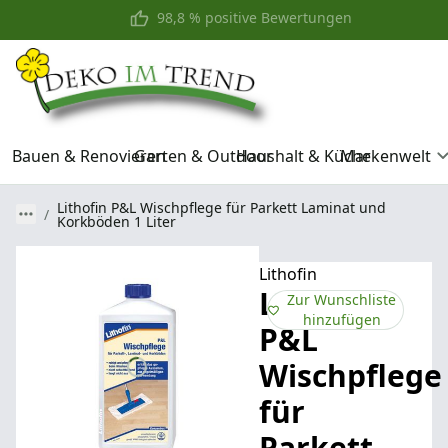
Kostenfreier Versand mit
98,8 % positive Bewertungen
Bauen & Renovieren
Garten & Outdoor
Haushalt & Küche
Markenwelt
Lithofin P&L Wischpflege für Parkett Laminat und
Korkböden 1 Liter
Lithofin
Lithofin
Zur Wunschliste
hinzufügen
P&L
Wischpflege
für
Parkett