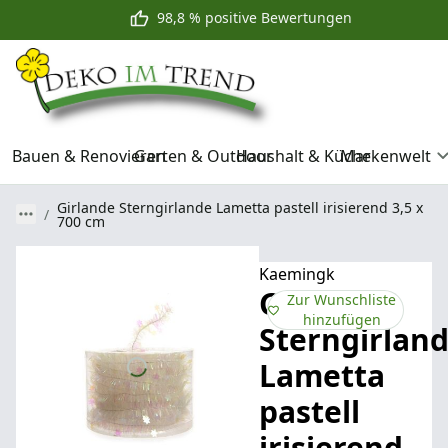
98,8 % positive Bewertungen
Bauen & Renovieren
Garten & Outdoor
Haushalt & Küche
Markenwelt
Girlande Sterngirlande Lametta pastell irisierend 3,5 x
700 cm
Kaemingk
Girlande
Zur Wunschliste
hinzufügen
Sterngirlan
Lametta
pastell
irisierend