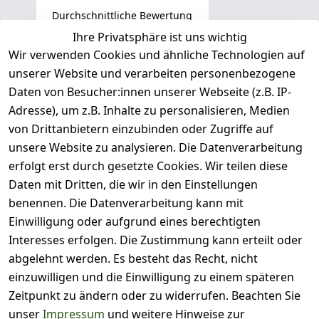
Durchschnittliche Bewertung
0
Ihre Privatsphäre ist uns wichtig
Wir verwenden Cookies und ähnliche Technologien auf
Basierend auf 0 Bewertung(en)
unserer Website und verarbeiten personenbezogene
Bewertung abgeben
Daten von Besucher:innen unserer Webseite (z.B. IP-
Adresse), um z.B. Inhalte zu personalisieren, Medien
( 0
5
von Drittanbietern einzubinden oder Zugriffe auf
)
unsere Website zu analysieren. Die Datenverarbeitung
( 0
4
)
erfolgt erst durch gesetzte Cookies. Wir teilen diese
( 0
Daten mit Dritten, die wir in den Einstellungen
3
)
benennen. Die Datenverarbeitung kann mit
( 0
Einwilligung oder aufgrund eines berechtigten
2
)
Interesses erfolgen. Die Zustimmung kann erteilt oder
( 0
abgelehnt werden. Es besteht das Recht, nicht
1
)
einzuwilligen und die Einwilligung zu einem späteren
Zeitpunkt zu ändern oder zu widerrufen. Beachten Sie
Es hat noch niemand
unser
Impressum
und weitere Hinweise zur