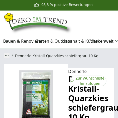
98,8 % positive Bewertungen
Bauen & Renovieren
Garten & Outdoor
Haushalt & Küche
Markenwelt
Dennerle Kristall-Quarzkies schiefergrau 10 Kg
Dennerle
Dennerle
Zur Wunschliste
hinzufügen
Kristall-
Quarzkies
schiefergra
10 Kg