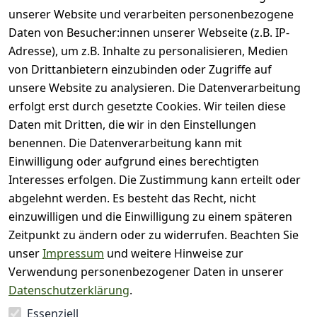
unserer Website und verarbeiten personenbezogene
Bewertung abgeben
Daten von Besucher:innen unserer Webseite (z.B. IP-
Adresse), um z.B. Inhalte zu personalisieren, Medien
( 0
5
von Drittanbietern einzubinden oder Zugriffe auf
)
unsere Website zu analysieren. Die Datenverarbeitung
( 0
4
)
erfolgt erst durch gesetzte Cookies. Wir teilen diese
( 0
Daten mit Dritten, die wir in den Einstellungen
3
)
benennen. Die Datenverarbeitung kann mit
( 0
Einwilligung oder aufgrund eines berechtigten
2
)
Interesses erfolgen. Die Zustimmung kann erteilt oder
( 0
abgelehnt werden. Es besteht das Recht, nicht
1
)
einzuwilligen und die Einwilligung zu einem späteren
Zeitpunkt zu ändern oder zu widerrufen. Beachten Sie
Es hat noch niemand
unser
Impressum
und weitere Hinweise zur
eine Bewertung für
Verwendung personenbezogener Daten in unserer
diesen Artikel
Datenschutzerklärung
.
abgegeben
Essenziell