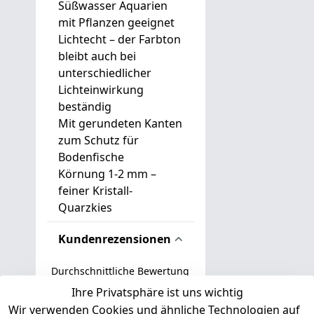
Süßwasser Aquarien
mit Pflanzen geeignet
Lichtecht – der Farbton
bleibt auch bei
unterschiedlicher
Lichteinwirkung
beständig
Mit gerundeten Kanten
zum Schutz für
Bodenfische
Körnung 1-2 mm –
feiner Kristall-
Quarzkies
Kundenrezensionen
Durchschnittliche Bewertung
0
Ihre Privatsphäre ist uns wichtig
Wir verwenden Cookies und ähnliche Technologien auf
Basierend auf 0 Bewertung(en)