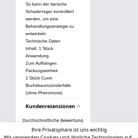
So kann der tierische
Schaderreger kontrolliert
werden, um eine
Behandlungsstrategie zu
entwickeln
Technische Daten
Inhalt: 1 Stück
Anwendung:
Zum Aufhängen
Packungseinheit
1 Stück Cuxin
Buchsbaumzünslerfalle
(ohne Pheromone)
Kundenrezensionen
Durchschnittliche Bewertung
0
Ihre Privatsphäre ist uns wichtig
Wir verwenden Cookies und ähnliche Technologien auf
Basierend auf 0 Bewertung(en)