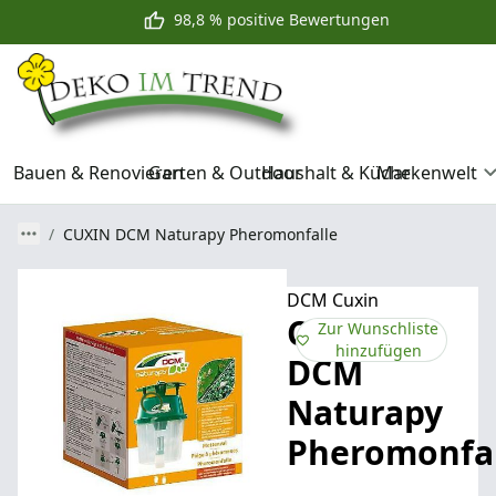
98,8 % positive Bewertungen
Bauen & Renovieren
Garten & Outdoor
Haushalt & Küche
Markenwelt
CUXIN DCM Naturapy Pheromonfalle
DCM Cuxin
CUXIN
Zur Wunschliste
hinzufügen
DCM
Naturapy
Pheromonfal