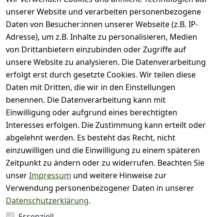
unserer Website und verarbeiten personenbezogene
Bewertung abgeben
Daten von Besucher:innen unserer Webseite (z.B. IP-
Adresse), um z.B. Inhalte zu personalisieren, Medien
( 0
5
von Drittanbietern einzubinden oder Zugriffe auf
)
unsere Website zu analysieren. Die Datenverarbeitung
( 0
4
)
erfolgt erst durch gesetzte Cookies. Wir teilen diese
( 0
Daten mit Dritten, die wir in den Einstellungen
3
)
benennen. Die Datenverarbeitung kann mit
( 0
Einwilligung oder aufgrund eines berechtigten
2
)
Interesses erfolgen. Die Zustimmung kann erteilt oder
( 0
abgelehnt werden. Es besteht das Recht, nicht
1
)
einzuwilligen und die Einwilligung zu einem späteren
Zeitpunkt zu ändern oder zu widerrufen. Beachten Sie
Es hat noch niemand
unser
Impressum
und weitere Hinweise zur
eine Bewertung für
Verwendung personenbezogener Daten in unserer
diesen Artikel
Datenschutzerklärung
.
abgegeben
Essenziell