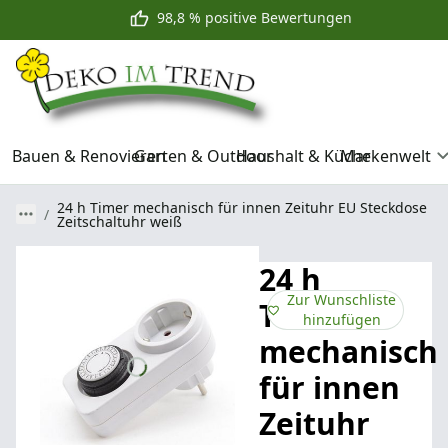
98,8 % positive Bewertungen
Bauen & Renovieren
Garten & Outdoor
Haushalt & Küche
Markenwelt
24 h Timer mechanisch für innen Zeituhr EU Steckdose
Zeitschaltuhr weiß
24 h
Zur Wunschliste
Timer
hinzufügen
mechanisch
für innen
Zeituhr