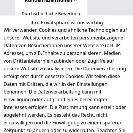
Kundenrezensionen
Durchschnittliche Bewertung
0
Ihre Privatsphäre ist uns wichtig
Wir verwenden Cookies und ähnliche Technologien auf
Basierend auf 0 Bewertung(en)
unserer Website und verarbeiten personenbezogene
Bewertung abgeben
Daten von Besucher:innen unserer Webseite (z.B. IP-
Adresse), um z.B. Inhalte zu personalisieren, Medien
( 0
5
von Drittanbietern einzubinden oder Zugriffe auf
)
unsere Website zu analysieren. Die Datenverarbeitung
( 0
4
)
erfolgt erst durch gesetzte Cookies. Wir teilen diese
( 0
Daten mit Dritten, die wir in den Einstellungen
3
)
benennen. Die Datenverarbeitung kann mit
( 0
Einwilligung oder aufgrund eines berechtigten
2
)
Interesses erfolgen. Die Zustimmung kann erteilt oder
( 0
abgelehnt werden. Es besteht das Recht, nicht
1
)
einzuwilligen und die Einwilligung zu einem späteren
Zeitpunkt zu ändern oder zu widerrufen. Beachten Sie