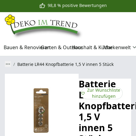
98,8 % positive Bewertungen
Bauen & Renovieren
Garten & Outdoor
Haushalt & Küche
Markenwelt
Batterie LR44 Knopfbatterie 1,5 V innen 5 Stück
Batterie
Zur Wunschliste
LR44
hinzufügen
Knopfbatter
1,5 V
innen 5