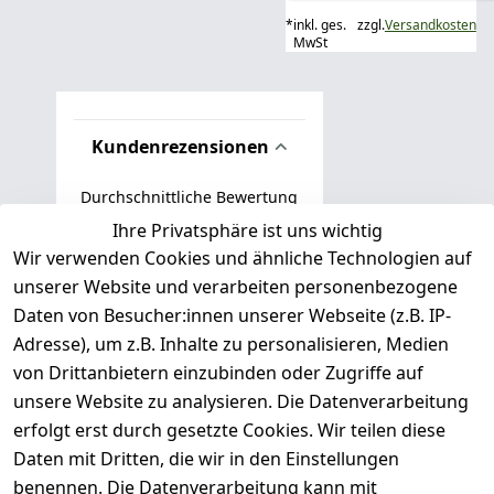
*
inkl. ges.
zzgl.
Versandkosten
MwSt
Kundenrezensionen
Durchschnittliche Bewertung
0
Ihre Privatsphäre ist uns wichtig
Wir verwenden Cookies und ähnliche Technologien auf
Basierend auf 0 Bewertung(en)
unserer Website und verarbeiten personenbezogene
Bewertung abgeben
Daten von Besucher:innen unserer Webseite (z.B. IP-
Adresse), um z.B. Inhalte zu personalisieren, Medien
( 0
5
von Drittanbietern einzubinden oder Zugriffe auf
)
unsere Website zu analysieren. Die Datenverarbeitung
( 0
4
)
erfolgt erst durch gesetzte Cookies. Wir teilen diese
( 0
Daten mit Dritten, die wir in den Einstellungen
3
)
benennen. Die Datenverarbeitung kann mit