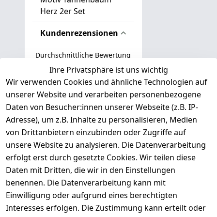
Herz 2er Set
Kundenrezensionen
Durchschnittliche Bewertung
0
Ihre Privatsphäre ist uns wichtig
Wir verwenden Cookies und ähnliche Technologien auf
Basierend auf 0 Bewertung(en)
unserer Website und verarbeiten personenbezogene
Bewertung abgeben
Daten von Besucher:innen unserer Webseite (z.B. IP-
Adresse), um z.B. Inhalte zu personalisieren, Medien
( 0
5
von Drittanbietern einzubinden oder Zugriffe auf
)
unsere Website zu analysieren. Die Datenverarbeitung
( 0
4
)
erfolgt erst durch gesetzte Cookies. Wir teilen diese
( 0
Daten mit Dritten, die wir in den Einstellungen
3
)
benennen. Die Datenverarbeitung kann mit
( 0
Einwilligung oder aufgrund eines berechtigten
2
)
Interesses erfolgen. Die Zustimmung kann erteilt oder
( 0