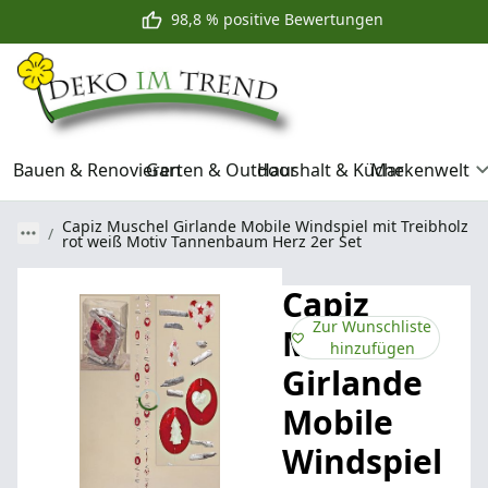
98,8 % positive Bewertungen
Bauen & Renovieren
Garten & Outdoor
Haushalt & Küche
Markenwelt
Capiz Muschel Girlande Mobile Windspiel mit Treibholz
rot weiß Motiv Tannenbaum Herz 2er Set
Capiz
Zur Wunschliste
Muschel
hinzufügen
Girlande
Mobile
Windspiel