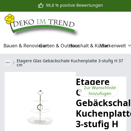
98,8 % positive Bewertungen
Bauen & Renovieren
Garten & Outdoor
Haushalt & Küche
Markenwelt
Etagere Glas Gebäckschale Kuchenplatte 3-stufig H 37
cm
Etagere
Zur Wunschliste
Glas
hinzufügen
Gebäckschal
Kuchenplatt
3-stufig H