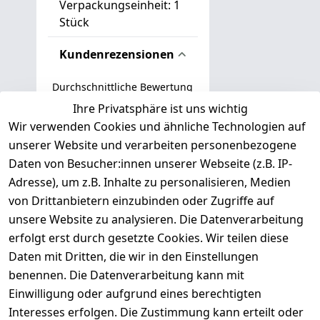
Verpackungseinheit: 1
Stück
Kundenrezensionen
Durchschnittliche Bewertung
0
Ihre Privatsphäre ist uns wichtig
Wir verwenden Cookies und ähnliche Technologien auf
Basierend auf 0 Bewertung(en)
unserer Website und verarbeiten personenbezogene
Bewertung abgeben
Daten von Besucher:innen unserer Webseite (z.B. IP-
Adresse), um z.B. Inhalte zu personalisieren, Medien
( 0
5
von Drittanbietern einzubinden oder Zugriffe auf
)
unsere Website zu analysieren. Die Datenverarbeitung
( 0
4
)
erfolgt erst durch gesetzte Cookies. Wir teilen diese
( 0
Daten mit Dritten, die wir in den Einstellungen
3
)
benennen. Die Datenverarbeitung kann mit
( 0
Einwilligung oder aufgrund eines berechtigten
2
)
Interesses erfolgen. Die Zustimmung kann erteilt oder