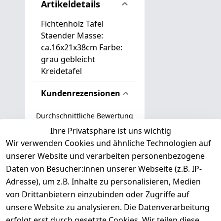
Artikeldetails
Fichtenholz Tafel
Staender Masse:
ca.16x21x38cm Farbe:
grau gebleicht
Kreidetafel
Kundenrezensionen
Durchschnittliche Bewertung
0
Ihre Privatsphäre ist uns wichtig
Wir verwenden Cookies und ähnliche Technologien auf
Basierend auf 0 Bewertung(en)
unserer Website und verarbeiten personenbezogene
Bewertung abgeben
Daten von Besucher:innen unserer Webseite (z.B. IP-
Adresse), um z.B. Inhalte zu personalisieren, Medien
( 0
5
von Drittanbietern einzubinden oder Zugriffe auf
)
unsere Website zu analysieren. Die Datenverarbeitung
( 0
4
)
erfolgt erst durch gesetzte Cookies. Wir teilen diese