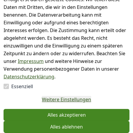
( 0
Daten mit Dritten, die wir in den Einstellungen
3
)
benennen. Die Datenverarbeitung kann mit
( 0
Einwilligung oder aufgrund eines berechtigten
2
)
Interesses erfolgen. Die Zustimmung kann erteilt oder
( 0
abgelehnt werden. Es besteht das Recht, nicht
1
)
einzuwilligen und die Einwilligung zu einem späteren
Zeitpunkt zu ändern oder zu widerrufen. Beachten Sie
Es hat noch niemand
unser
Impressum
und weitere Hinweise zur
eine Bewertung für
Verwendung personenbezogener Daten in unserer
diesen Artikel
Datenschutzerklärung
.
abgegeben
Essenziell
EU-Verantwortliche
Weitere Einstellungen
Person - klicken Sie für
Details
Alles akzeptieren
Alles ablehnen