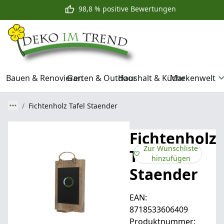
98,8 % positive Bewertungen
Bauen & Renovieren
Garten & Outdoor
Haushalt & Küche
Markenwelt
Fichtenholz Tafel Staender
Fichtenholz
Zur Wunschliste
Tafel
hinzufügen
Staender
EAN:
8718533606409
Produktnummer: