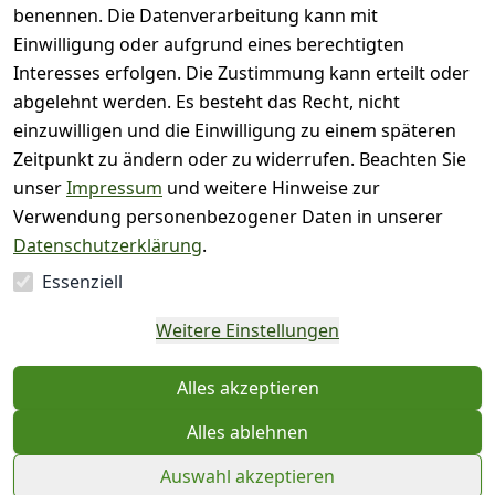
)
benennen. Die Datenverarbeitung kann mit
( 0
Einwilligung oder aufgrund eines berechtigten
2
)
Interesses erfolgen. Die Zustimmung kann erteilt oder
( 0
abgelehnt werden. Es besteht das Recht, nicht
1
)
einzuwilligen und die Einwilligung zu einem späteren
Zeitpunkt zu ändern oder zu widerrufen. Beachten Sie
Es hat noch niemand
unser
Impressum
und weitere Hinweise zur
eine Bewertung für
Verwendung personenbezogener Daten in unserer
diesen Artikel
Datenschutzerklärung
.
abgegeben
Essenziell
EU-Verantwortliche
Weitere Einstellungen
Person - klicken Sie für
Details
Alles akzeptieren
Alles ablehnen
Auswahl akzeptieren