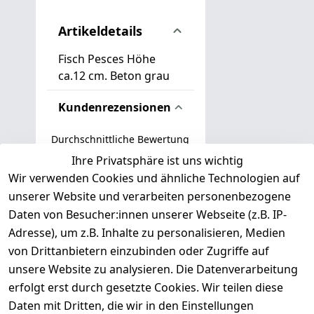
Artikeldetails
Fisch Pesces Höhe
ca.12 cm. Beton grau
Kundenrezensionen
Durchschnittliche Bewertung
0
Ihre Privatsphäre ist uns wichtig
Wir verwenden Cookies und ähnliche Technologien auf
Basierend auf 0 Bewertung(en)
unserer Website und verarbeiten personenbezogene
Bewertung abgeben
Daten von Besucher:innen unserer Webseite (z.B. IP-
Adresse), um z.B. Inhalte zu personalisieren, Medien
( 0
5
von Drittanbietern einzubinden oder Zugriffe auf
)
unsere Website zu analysieren. Die Datenverarbeitung
( 0
4
)
erfolgt erst durch gesetzte Cookies. Wir teilen diese
( 0
Daten mit Dritten, die wir in den Einstellungen
3