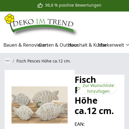
98,8 % positive Bewertungen
Bauen & Renovieren
Garten & Outdoor
Haushalt & Küche
Markenwelt
Fisch Pesces Höhe ca.12 cm.
Fisch
Zur Wunschliste
Pesces
hinzufügen
Höhe
ca.12 cm.
EAN: