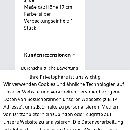
silber
Maße ca.: Höhe 17 cm
Farbe: silber
Verpackungseinheit: 1
Stück
Kundenrezensionen
Durchschnittliche Bewertung
0
Ihre Privatsphäre ist uns wichtig
Wir verwenden Cookies und ähnliche Technologien auf
Basierend auf 0 Bewertung(en)
unserer Website und verarbeiten personenbezogene
Bewertung abgeben
Daten von Besucher:innen unserer Webseite (z.B. IP-
Adresse), um z.B. Inhalte zu personalisieren, Medien
( 0
5
von Drittanbietern einzubinden oder Zugriffe auf
)
unsere Website zu analysieren. Die Datenverarbeitung
( 0
4
)
erfolgt erst durch gesetzte Cookies. Wir teilen diese