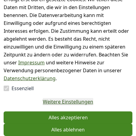
( 0
Daten mit Dritten, die wir in den Einstellungen
3
)
benennen. Die Datenverarbeitung kann mit
( 0
Einwilligung oder aufgrund eines berechtigten
2
)
Interesses erfolgen. Die Zustimmung kann erteilt oder
( 0
abgelehnt werden. Es besteht das Recht, nicht
1
)
einzuwilligen und die Einwilligung zu einem späteren
Zeitpunkt zu ändern oder zu widerrufen. Beachten Sie
Es hat noch niemand
unser
Impressum
und weitere Hinweise zur
eine Bewertung für
Verwendung personenbezogener Daten in unserer
diesen Artikel
Datenschutzerklärung
.
abgegeben
Essenziell
EU-Verantwortliche
Weitere Einstellungen
Person - klicken Sie für
Details
Alles akzeptieren
Alles ablehnen