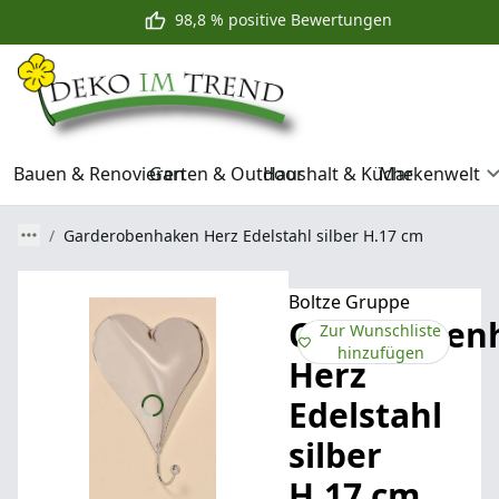
98,8 % positive Bewertungen
Bauen & Renovieren
Garten & Outdoor
Haushalt & Küche
Markenwelt
Garderobenhaken Herz Edelstahl silber H.17 cm
Boltze Gruppe
Garderoben
Zur Wunschliste
hinzufügen
Herz
Edelstahl
silber
H.17 cm