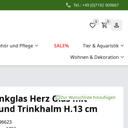
Tel.: +49 (0)7192 909667
0
0
ehör und Pflege
SALE%
Tier & Aquaristik
Wohnen & Dekoration
inkglas Herz Glas mit
Zur Wunschliste hinzufügen
und Trinkhalm H.13 cm
96623