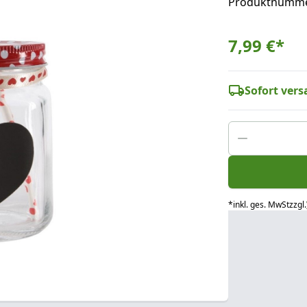
Produktnumme
7,99 €
*
Sofort versa
*
inkl. ges. MwSt
zzgl.