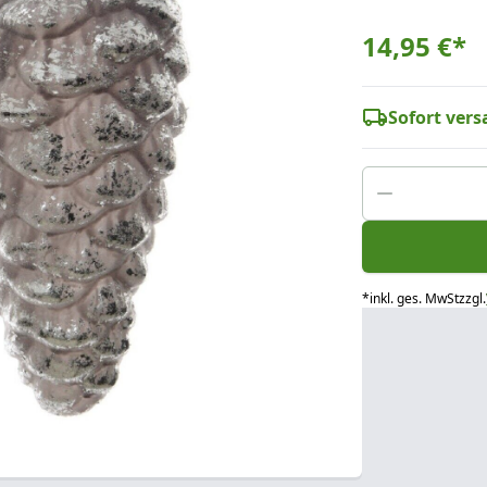
14,95 €
*
Sofort versa
*
inkl. ges. MwSt
zzgl.