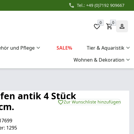
Tel.: +49 (0)7192 909667
0
0
ehör und Pflege
SALE%
Tier & Aquaristik
Wohnen & Dekoration
fen antik 4 Stück
Zur Wunschliste hinzufügen
cm.
17699
r: 1295