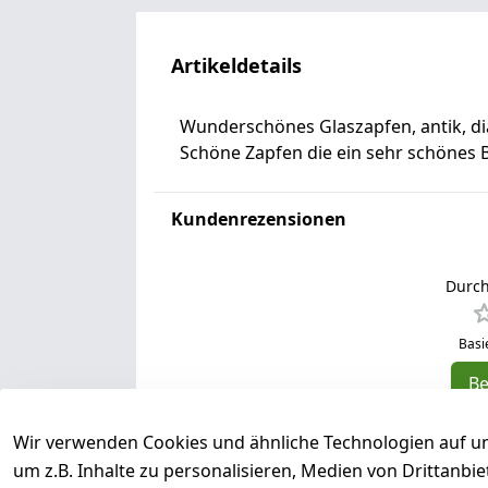
Artikeldetails
Wunderschönes Glaszapfen, antik, dia
Schöne Zapfen die ein sehr schönes 
Kundenrezensionen
Durch
Basi
B
5
Wir verwenden Cookies und ähnliche Technologien auf un
4
um z.B. Inhalte zu personalisieren, Medien von Drittanbi