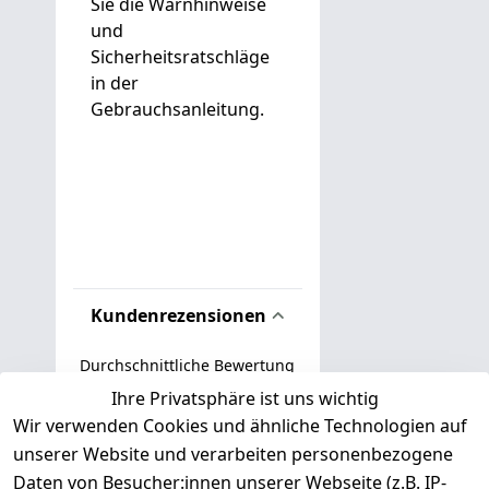
Sie die Warnhinweise
und
Sicherheitsratschläge
in der
Gebrauchsanleitung.
Kundenrezensionen
Durchschnittliche Bewertung
0
Ihre Privatsphäre ist uns wichtig
Wir verwenden Cookies und ähnliche Technologien auf
Basierend auf 0 Bewertung(en)
unserer Website und verarbeiten personenbezogene
Bewertung abgeben
Daten von Besucher:innen unserer Webseite (z.B. IP-