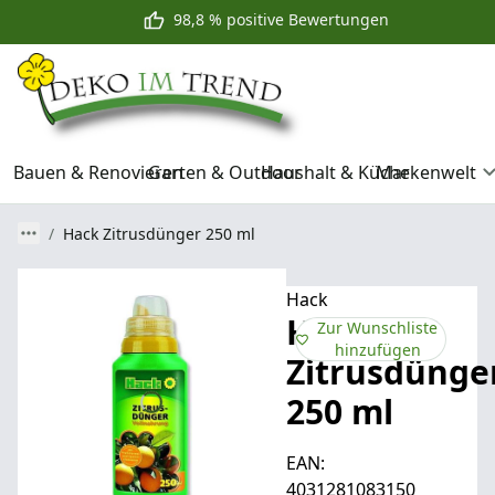
98,8 % positive Bewertungen
Bauen & Renovieren
Garten & Outdoor
Haushalt & Küche
Markenwelt
Hack Zitrusdünger 250 ml
Hack
Hack
Zur Wunschliste
hinzufügen
Zitrusdünge
250 ml
EAN:
4031281083150