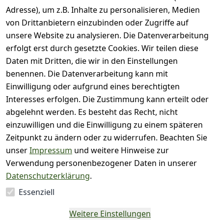
Adresse), um z.B. Inhalte zu personalisieren, Medien
( 0
5
von Drittanbietern einzubinden oder Zugriffe auf
)
unsere Website zu analysieren. Die Datenverarbeitung
( 0
4
)
erfolgt erst durch gesetzte Cookies. Wir teilen diese
( 0
Daten mit Dritten, die wir in den Einstellungen
3
)
benennen. Die Datenverarbeitung kann mit
( 0
Einwilligung oder aufgrund eines berechtigten
2
)
Interesses erfolgen. Die Zustimmung kann erteilt oder
( 0
abgelehnt werden. Es besteht das Recht, nicht
1
)
einzuwilligen und die Einwilligung zu einem späteren
Zeitpunkt zu ändern oder zu widerrufen. Beachten Sie
Es hat noch niemand
unser
Impressum
und weitere Hinweise zur
eine Bewertung für
Verwendung personenbezogener Daten in unserer
diesen Artikel
Datenschutzerklärung
.
abgegeben
Essenziell
EU-Verantwortliche
Weitere Einstellungen
Person - klicken Sie für