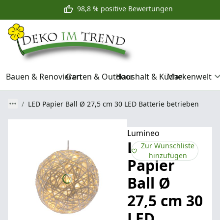
98,8 % positive Bewertungen
Bauen & Renovieren
Garten & Outdoor
Haushalt & Küche
Markenwelt
LED Papier Ball Ø 27,5 cm 30 LED Batterie betrieben
Lumineo
LED
Zur Wunschliste
hinzufügen
Papier
Ball Ø
27,5 cm 30
LED