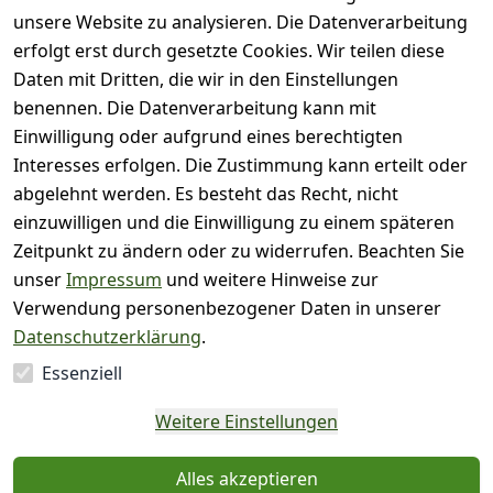
unsere Website zu analysieren. Die Datenverarbeitung
( 0
4
)
erfolgt erst durch gesetzte Cookies. Wir teilen diese
( 0
Daten mit Dritten, die wir in den Einstellungen
3
)
benennen. Die Datenverarbeitung kann mit
( 0
Einwilligung oder aufgrund eines berechtigten
2
)
Interesses erfolgen. Die Zustimmung kann erteilt oder
( 0
abgelehnt werden. Es besteht das Recht, nicht
1
)
einzuwilligen und die Einwilligung zu einem späteren
Zeitpunkt zu ändern oder zu widerrufen. Beachten Sie
Es hat noch niemand
unser
Impressum
und weitere Hinweise zur
eine Bewertung für
Verwendung personenbezogener Daten in unserer
diesen Artikel
Datenschutzerklärung
.
abgegeben
Essenziell
EU-Verantwortliche
Weitere Einstellungen
Person - klicken Sie für
Details
Alles akzeptieren