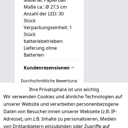
Material: Papierball
Maße ca.: Ø 27,5 cm
Anzahl der LED: 30
Stück
Verpackungseinheit: 1
Stück
batteriebetrieben:
Lieferung ohne
Batterien
Kundenrezensionen
Durchschnittliche Bewertung
0
Ihre Privatsphäre ist uns wichtig
Wir verwenden Cookies und ähnliche Technologien auf
Basierend auf 0 Bewertung(en)
unserer Website und verarbeiten personenbezogene
Bewertung abgeben
Daten von Besucher:innen unserer Webseite (z.B. IP-
Adresse), um z.B. Inhalte zu personalisieren, Medien
( 0
5
von Drittanbietern einzubinden oder Zugriffe auf
)