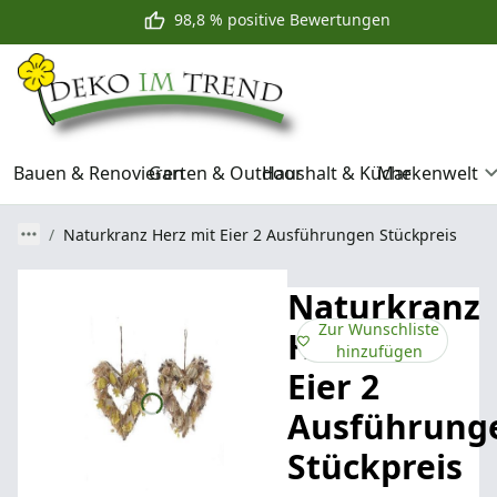
98,8 % positive Bewertungen
Bauen & Renovieren
Garten & Outdoor
Haushalt & Küche
Markenwelt
Naturkranz Herz mit Eier 2 Ausführungen Stückpreis
Naturkranz
Zur Wunschliste
Herz mit
hinzufügen
Eier 2
Ausführung
Stückpreis