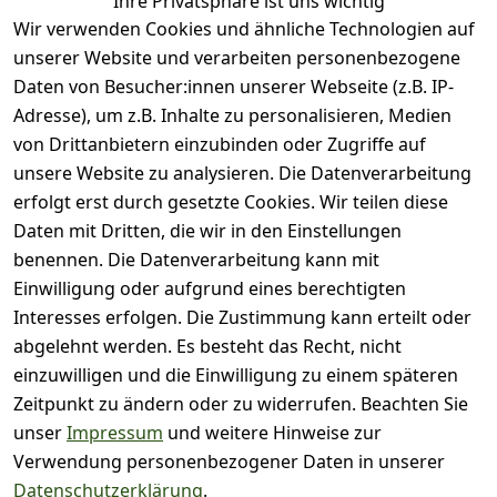
Ihre Privatsphäre ist uns wichtig
Wir verwenden Cookies und ähnliche Technologien auf
Basierend auf 0 Bewertung(en)
unserer Website und verarbeiten personenbezogene
Bewertung abgeben
Daten von Besucher:innen unserer Webseite (z.B. IP-
Adresse), um z.B. Inhalte zu personalisieren, Medien
( 0
5
von Drittanbietern einzubinden oder Zugriffe auf
)
unsere Website zu analysieren. Die Datenverarbeitung
( 0
4
)
erfolgt erst durch gesetzte Cookies. Wir teilen diese
( 0
Daten mit Dritten, die wir in den Einstellungen
3
)
benennen. Die Datenverarbeitung kann mit
( 0
Einwilligung oder aufgrund eines berechtigten
2
)
Interesses erfolgen. Die Zustimmung kann erteilt oder
( 0
abgelehnt werden. Es besteht das Recht, nicht
1
)
einzuwilligen und die Einwilligung zu einem späteren
Zeitpunkt zu ändern oder zu widerrufen. Beachten Sie
Es hat noch niemand
unser
Impressum
und weitere Hinweise zur
eine Bewertung für
Verwendung personenbezogener Daten in unserer
diesen Artikel
Datenschutzerklärung
.