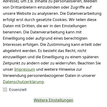
Adresse), um z.B. Inhalte zu personalisieren, Medien
( 0
5
von Drittanbietern einzubinden oder Zugriffe auf
)
unsere Website zu analysieren. Die Datenverarbeitung
( 0
4
)
erfolgt erst durch gesetzte Cookies. Wir teilen diese
( 0
Daten mit Dritten, die wir in den Einstellungen
3
)
benennen. Die Datenverarbeitung kann mit
( 0
Einwilligung oder aufgrund eines berechtigten
2
)
Interesses erfolgen. Die Zustimmung kann erteilt oder
( 0
abgelehnt werden. Es besteht das Recht, nicht
1
)
einzuwilligen und die Einwilligung zu einem späteren
Zeitpunkt zu ändern oder zu widerrufen. Beachten Sie
Es hat noch niemand
unser
Impressum
und weitere Hinweise zur
eine Bewertung für
Verwendung personenbezogener Daten in unserer
diesen Artikel
Datenschutzerklärung
.
abgegeben
Essenziell
EU-Verantwortliche
Weitere Einstellungen
Person - klicken Sie für