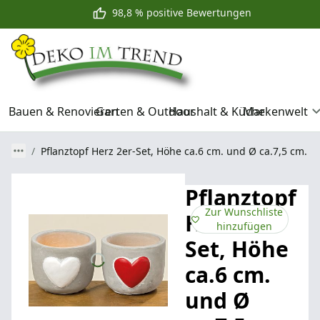
98,8 % positive Bewertungen
Bauen & Renovieren
Garten & Outdoor
Haushalt & Küche
Markenwelt
Pflanztopf Herz 2er-Set, Höhe ca.6 cm. und Ø ca.7,5 cm.
Pflanztopf
Zur Wunschliste
Herz 2er-
hinzufügen
Set, Höhe
ca.6 cm.
und Ø