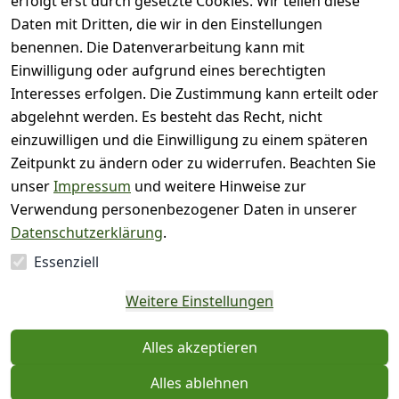
erfolgt erst durch gesetzte Cookies. Wir teilen diese
( 0
Daten mit Dritten, die wir in den Einstellungen
3
)
benennen. Die Datenverarbeitung kann mit
( 0
Einwilligung oder aufgrund eines berechtigten
2
)
Interesses erfolgen. Die Zustimmung kann erteilt oder
( 0
abgelehnt werden. Es besteht das Recht, nicht
1
)
einzuwilligen und die Einwilligung zu einem späteren
Zeitpunkt zu ändern oder zu widerrufen. Beachten Sie
Es hat noch niemand
unser
Impressum
und weitere Hinweise zur
eine Bewertung für
Verwendung personenbezogener Daten in unserer
diesen Artikel
Datenschutzerklärung
.
abgegeben
Essenziell
EU-Verantwortliche
Weitere Einstellungen
Person - klicken Sie für
Details
Alles akzeptieren
Alles ablehnen