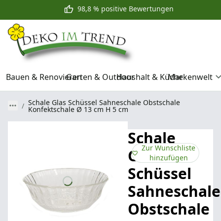
98,8 % positive Bewertungen
Bauen & Renovieren
Garten & Outdoor
Haushalt & Küche
Markenwelt
Schale Glas Schüssel Sahneschale Obstschale
Konfektschale Ø 13 cm H 5 cm
Schale
Zur Wunschliste
Glas
hinzufügen
Schüssel
Sahneschale
Obstschale