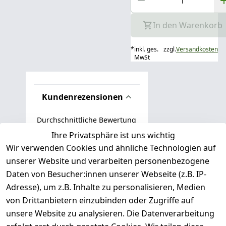
In den Warenkorb
*
inkl. ges.
zzgl.
Versandkosten
MwSt
Kundenrezensionen
Durchschnittliche Bewertung
0
Ihre Privatsphäre ist uns wichtig
Wir verwenden Cookies und ähnliche Technologien auf
Basierend auf 0 Bewertung(en)
unserer Website und verarbeiten personenbezogene
Bewertung abgeben
Daten von Besucher:innen unserer Webseite (z.B. IP-
Adresse), um z.B. Inhalte zu personalisieren, Medien
( 0
5
von Drittanbietern einzubinden oder Zugriffe auf
)
unsere Website zu analysieren. Die Datenverarbeitung
( 0
4
)