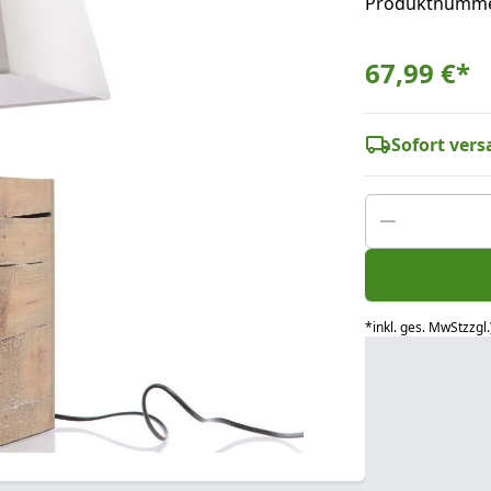
Produktnumme
67,99 €
*
Sofort versa
*
inkl. ges. MwSt
zzgl.