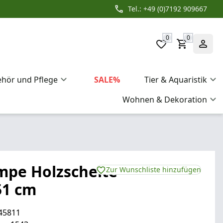
Tel.: +49 (0)7192 909667
0
0
ehör und Pflege
SALE%
Tier & Aquaristik
Wohnen & Dekoration
mpe Holzscheite
Zur Wunschliste hinzufügen
51 cm
45811