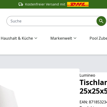
Kostenfreier Versand mit
Haushalt & Küche
Markenwelt
Pool Zub
Lumineo
Tischla
25x25x
EAN: 87185323