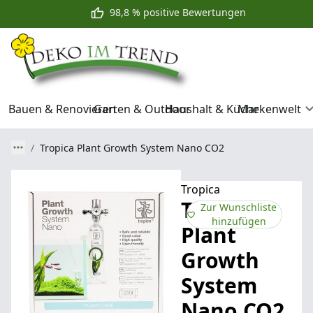
98,8 % positive Bewertungen
Bauen & Renovieren
Garten & Outdoor
Haushalt & Küche
Markenwelt
Tropica Plant Growth System Nano CO2
Tropica
Tropica
Zur Wunschliste
hinzufügen
Plant
Growth
System
Nano CO2