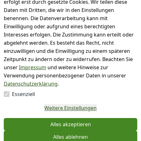
)
erfolgt erst durch gesetzte Cookies. Wir teilen diese
( 0
Daten mit Dritten, die wir in den Einstellungen
3
)
benennen. Die Datenverarbeitung kann mit
( 0
Einwilligung oder aufgrund eines berechtigten
2
)
Interesses erfolgen. Die Zustimmung kann erteilt oder
( 0
abgelehnt werden. Es besteht das Recht, nicht
1
)
einzuwilligen und die Einwilligung zu einem späteren
Zeitpunkt zu ändern oder zu widerrufen. Beachten Sie
Es hat noch niemand
unser
Impressum
und weitere Hinweise zur
eine Bewertung für
Verwendung personenbezogener Daten in unserer
diesen Artikel
Datenschutzerklärung
.
abgegeben
Essenziell
EU-Verantwortliche
Weitere Einstellungen
Person - klicken Sie für
Details
Alles akzeptieren
Alles ablehnen