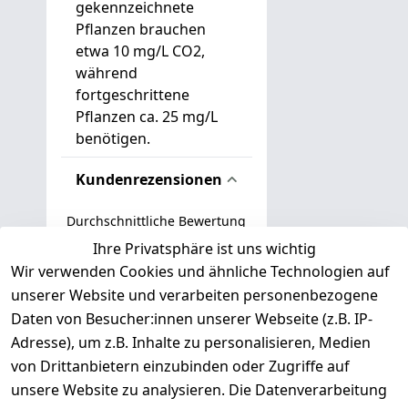
gekennzeichnete
Pflanzen brauchen
etwa 10 mg/L CO2,
während
fortgeschrittene
Pflanzen ca. 25 mg/L
benötigen.
Kundenrezensionen
Durchschnittliche Bewertung
0
Ihre Privatsphäre ist uns wichtig
Wir verwenden Cookies und ähnliche Technologien auf
Basierend auf 0 Bewertung(en)
unserer Website und verarbeiten personenbezogene
Bewertung abgeben
Daten von Besucher:innen unserer Webseite (z.B. IP-
Adresse), um z.B. Inhalte zu personalisieren, Medien
( 0
5
von Drittanbietern einzubinden oder Zugriffe auf
)
unsere Website zu analysieren. Die Datenverarbeitung
( 0
4