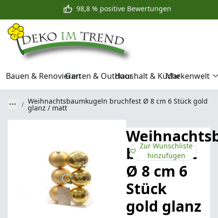
98,8 % positive Bewertungen
Bauen & Renovieren
Garten & Outdoor
Haushalt & Küche
Markenwelt
Weihnachtsbaumkugeln bruchfest Ø 8 cm 6 Stück gold
glanz / matt
Weihnachts
Zur Wunschliste
bruchfest
hinzufügen
Ø 8 cm 6
Stück
gold glanz