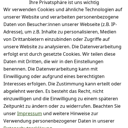
0
Ihre Privatsphäre ist uns wichtig
Wir verwenden Cookies und ähnliche Technologien auf
Basierend auf 0 Bewertung(en)
unserer Website und verarbeiten personenbezogene
Bewertung abgeben
Daten von Besucher:innen unserer Webseite (z.B. IP-
Adresse), um z.B. Inhalte zu personalisieren, Medien
( 0
5
von Drittanbietern einzubinden oder Zugriffe auf
)
unsere Website zu analysieren. Die Datenverarbeitung
( 0
4
)
erfolgt erst durch gesetzte Cookies. Wir teilen diese
( 0
Daten mit Dritten, die wir in den Einstellungen
3
)
benennen. Die Datenverarbeitung kann mit
( 0
Einwilligung oder aufgrund eines berechtigten
2
)
Interesses erfolgen. Die Zustimmung kann erteilt oder
( 0
abgelehnt werden. Es besteht das Recht, nicht
1
)
einzuwilligen und die Einwilligung zu einem späteren
Zeitpunkt zu ändern oder zu widerrufen. Beachten Sie
Es hat noch niemand
unser
Impressum
und weitere Hinweise zur
eine Bewertung für
Verwendung personenbezogener Daten in unserer
diesen Artikel