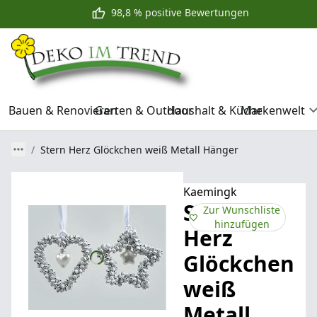
98,8 % positive Bewertungen
Bauen & Renovieren
Garten & Outdoor
Haushalt & Küche
Markenwelt
Stern Herz Glöckchen weiß Metall Hänger
Kaemingk
Stern
Zur Wunschliste
hinzufügen
Herz
Glöckchen
weiß
Metall