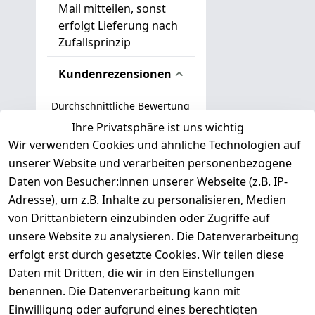
Mail mitteilen, sonst
erfolgt Lieferung nach
Zufallsprinzip
Kundenrezensionen
Durchschnittliche Bewertung
0
Ihre Privatsphäre ist uns wichtig
Wir verwenden Cookies und ähnliche Technologien auf
Basierend auf 0 Bewertung(en)
unserer Website und verarbeiten personenbezogene
Bewertung abgeben
Daten von Besucher:innen unserer Webseite (z.B. IP-
Adresse), um z.B. Inhalte zu personalisieren, Medien
( 0
5
von Drittanbietern einzubinden oder Zugriffe auf
)
unsere Website zu analysieren. Die Datenverarbeitung
( 0
4
)
erfolgt erst durch gesetzte Cookies. Wir teilen diese
( 0
Daten mit Dritten, die wir in den Einstellungen
3
)
benennen. Die Datenverarbeitung kann mit
( 0
Einwilligung oder aufgrund eines berechtigten
2