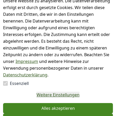
unsere Website zu analysieren. Die Datenverarbeitung
( 0
4
)
erfolgt erst durch gesetzte Cookies. Wir teilen diese
( 0
Daten mit Dritten, die wir in den Einstellungen
3
)
benennen. Die Datenverarbeitung kann mit
( 0
Einwilligung oder aufgrund eines berechtigten
2
)
Interesses erfolgen. Die Zustimmung kann erteilt oder
( 0
abgelehnt werden. Es besteht das Recht, nicht
1
)
einzuwilligen und die Einwilligung zu einem späteren
Zeitpunkt zu ändern oder zu widerrufen. Beachten Sie
Es hat noch niemand
unser
Impressum
und weitere Hinweise zur
eine Bewertung für
Verwendung personenbezogener Daten in unserer
diesen Artikel
Datenschutzerklärung
.
abgegeben
Essenziell
EU-Verantwortliche
Weitere Einstellungen
Person - klicken Sie für
Details
Alles akzeptieren