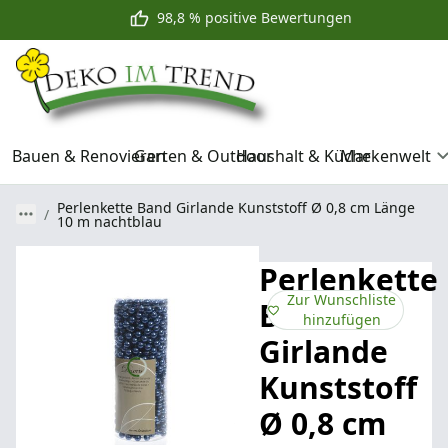
98,8 % positive Bewertungen
Bauen & Renovieren
Garten & Outdoor
Haushalt & Küche
Markenwelt
Perlenkette Band Girlande Kunststoff Ø 0,8 cm Länge
10 m nachtblau
Perlenkette
Zur Wunschliste
Band
hinzufügen
Girlande
Kunststoff
Ø 0,8 cm