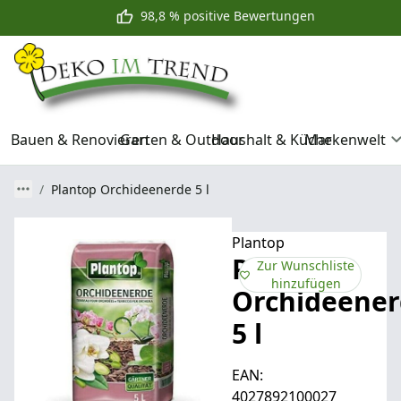
98,8 % positive Bewertungen
Bauen & Renovieren
Garten & Outdoor
Haushalt & Küche
Markenwelt
Plantop Orchideenerde 5 l
Plantop
Plantop
Zur Wunschliste
hinzufügen
Orchideene
5 l
EAN:
4027892100027