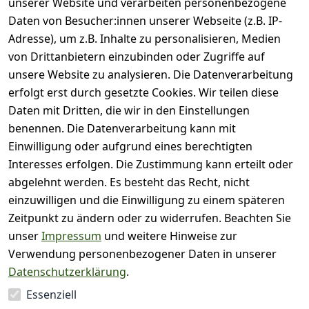
unserer Website und verarbeiten personenbezogene
Bewertung abgeben
Daten von Besucher:innen unserer Webseite (z.B. IP-
Adresse), um z.B. Inhalte zu personalisieren, Medien
( 0
5
von Drittanbietern einzubinden oder Zugriffe auf
)
unsere Website zu analysieren. Die Datenverarbeitung
( 0
4
)
erfolgt erst durch gesetzte Cookies. Wir teilen diese
( 0
Daten mit Dritten, die wir in den Einstellungen
3
)
benennen. Die Datenverarbeitung kann mit
( 0
Einwilligung oder aufgrund eines berechtigten
2
)
Interesses erfolgen. Die Zustimmung kann erteilt oder
( 0
abgelehnt werden. Es besteht das Recht, nicht
1
)
einzuwilligen und die Einwilligung zu einem späteren
Zeitpunkt zu ändern oder zu widerrufen. Beachten Sie
Es hat noch niemand
unser
Impressum
und weitere Hinweise zur
eine Bewertung für
Verwendung personenbezogener Daten in unserer
diesen Artikel
Datenschutzerklärung
.
abgegeben
Essenziell