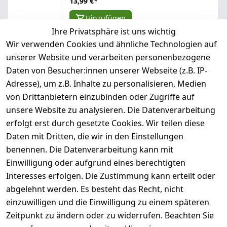
13,99 €
*
Hinzufügen
Ihre Privatsphäre ist uns wichtig
Wir verwenden Cookies und ähnliche Technologien auf
unserer Website und verarbeiten personenbezogene
Ziegler Gregor GmbH
Pro Natur Geranienerde 40 L
Daten von Besucher:innen unserer Webseite (z.B. IP-
0
Adresse), um z.B. Inhalte zu personalisieren, Medien
40 Liter | 0,37 € / Liter
von Drittanbietern einzubinden oder Zugriffe auf
Sofort versandfertig, Lieferzeit 1 - 3 Tage
unsere Website zu analysieren. Die Datenverarbeitung
14,99 €
*
erfolgt erst durch gesetzte Cookies. Wir teilen diese
Daten mit Dritten, die wir in den Einstellungen
Hinzufügen
benennen. Die Datenverarbeitung kann mit
Einwilligung oder aufgrund eines berechtigten
Ziegler Gregor GmbH
Interesses erfolgen. Die Zustimmung kann erteilt oder
Pro Natur Rosenerde Kultursubstrat,
abgelehnt werden. Es besteht das Recht, nicht
torffrei, 18 Liter
einzuwilligen und die Einwilligung zu einem späteren
0
Zeitpunkt zu ändern oder zu widerrufen. Beachten Sie
18 Liter | 0,61 € / Liter