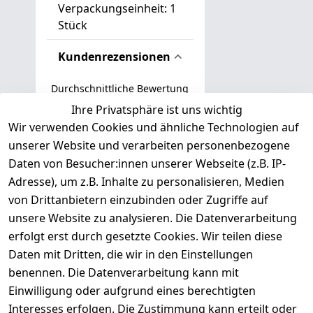
Verpackungseinheit: 1
Stück
Kundenrezensionen
Durchschnittliche Bewertung
0
Ihre Privatsphäre ist uns wichtig
Wir verwenden Cookies und ähnliche Technologien auf
Basierend auf 0 Bewertung(en)
unserer Website und verarbeiten personenbezogene
Bewertung abgeben
Daten von Besucher:innen unserer Webseite (z.B. IP-
Adresse), um z.B. Inhalte zu personalisieren, Medien
( 0
5
von Drittanbietern einzubinden oder Zugriffe auf
)
unsere Website zu analysieren. Die Datenverarbeitung
( 0
4
)
erfolgt erst durch gesetzte Cookies. Wir teilen diese
( 0
Daten mit Dritten, die wir in den Einstellungen
3
)
benennen. Die Datenverarbeitung kann mit
( 0
Einwilligung oder aufgrund eines berechtigten
2
)
Interesses erfolgen. Die Zustimmung kann erteilt oder