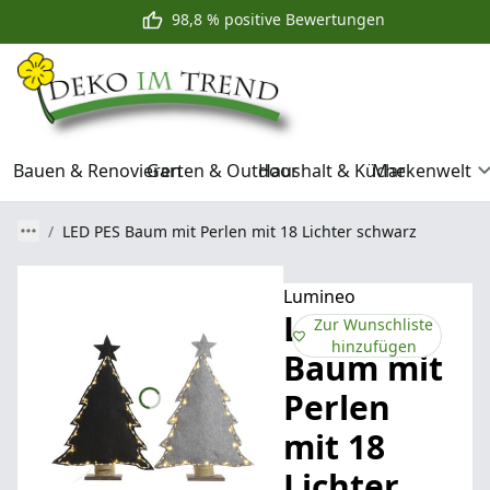
98,8 % positive Bewertungen
Bauen & Renovieren
Garten & Outdoor
Haushalt & Küche
Markenwelt
LED PES Baum mit Perlen mit 18 Lichter schwarz
Lumineo
LED PES
Zur Wunschliste
hinzufügen
Baum mit
Perlen
mit 18
Lichter