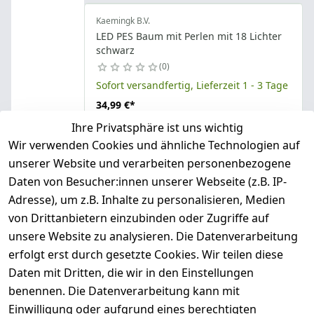
Kaemingk B.V.
LED PES Baum mit Perlen mit 18 Lichter
schwarz
0
Sofort versandfertig, Lieferzeit 1 - 3 Tage
34,99 €
*
Ihre Privatsphäre ist uns wichtig
Hinzufügen
Wir verwenden Cookies und ähnliche Technologien auf
unserer Website und verarbeiten personenbezogene
Daten von Besucher:innen unserer Webseite (z.B. IP-
Kaemingk B.V.
Micro LED Baum holz BO indoor L.2.5cm
Adresse), um z.B. Inhalte zu personalisieren, Medien
B.70cm H.90cm natur/warm weiss
von Drittanbietern einzubinden oder Zugriffe auf
0
unsere Website zu analysieren. Die Datenverarbeitung
Sofort versandfertig, Lieferzeit 1 - 3 Tage
erfolgt erst durch gesetzte Cookies. Wir teilen diese
32,89 €
*
Daten mit Dritten, die wir in den Einstellungen
Hinzufügen
benennen. Die Datenverarbeitung kann mit
Einwilligung oder aufgrund eines berechtigten